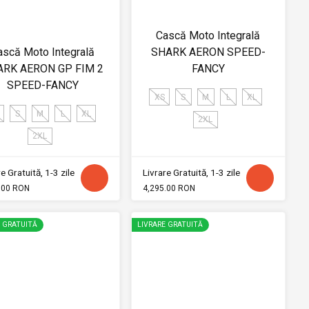
Cască Moto Integrală
ască Moto Integrală
SHARK AERON SPEED-
ARK AERON GP FIM 2
FANCY
SPEED-FANCY
XS
S
M
L
XL
S
M
L
XL
2XL
2XL
e Gratuită, 1-3 zile
Livrare Gratuită, 1-3 zile
.00 RON
4,295.00 RON
E GRATUITĂ
LIVRARE GRATUITĂ