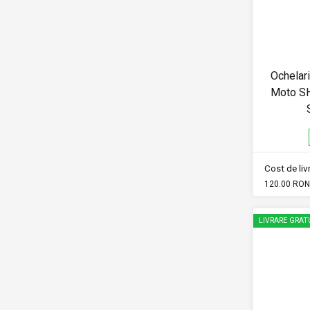
Ochelar
Moto S
Cost de li
120.00 RON
LIVRARE GRAT