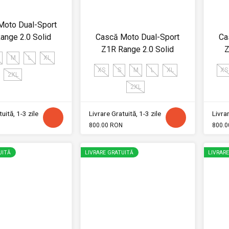
Moto Dual-Sport
ange 2.0 Solid
Cască Moto Dual-Sport
Ca
Z1R Range 2.0 Solid
Z
M
L
XL
XS
S
M
L
XL
XS
2XL
2XL
uită, 1-3 zile
Livrare Gratuită, 1-3 zile
Livrar
800.00 RON
800.0
UITĂ
LIVRARE GRATUITĂ
LIVRAR