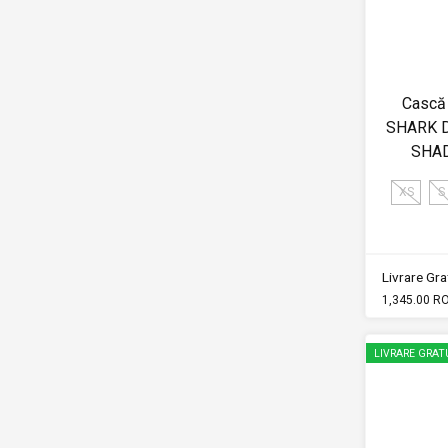
Cască 
SHARK 
SHA
XS
S
Livrare Grat
1,345.00 R
LIVRARE GRAT