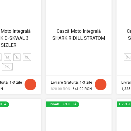
Moto Integrală
Cască Moto Integrală
C
K D-SKWAL 3
SHARK RIDILL STRATOM
S
SIZLER
M
L
XL
XS
2XL
uită, 1-3 zile
Livrare Gratuită, 1-3 zile
Livrar
ON
820.00 RON
641.00 RON
1,335
UITĂ
LIVRARE GRATUITĂ
LIVRAR