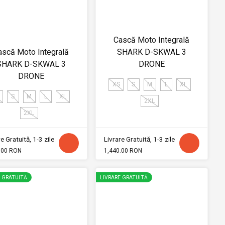
Cască Moto Integrală
ască Moto Integrală
SHARK D-SKWAL 3
SHARK D-SKWAL 3
DRONE
DRONE
XS
S
M
L
XL
S
M
L
XL
2XL
2XL
e Gratuită, 1-3 zile
Livrare Gratuită, 1-3 zile
.00 RON
1,440.00 RON
E GRATUITĂ
LIVRARE GRATUITĂ