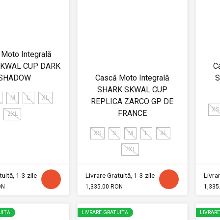
Moto Integrală
SKWAL CUP DARK
C
SHADOW
Cască Moto Integrală
S
SHARK SKWAL CUP
M
L
XL
REPLICA ZARCO GP DE
XS
FRANCE
2XL
XS
S
M
L
XL
2XL
uită, 1-3 zile
Livrare Gratuită, 1-3 zile
Livrar
ON
1,335.00 RON
1,335
UITĂ
LIVRARE GRATUITĂ
LIVRAR