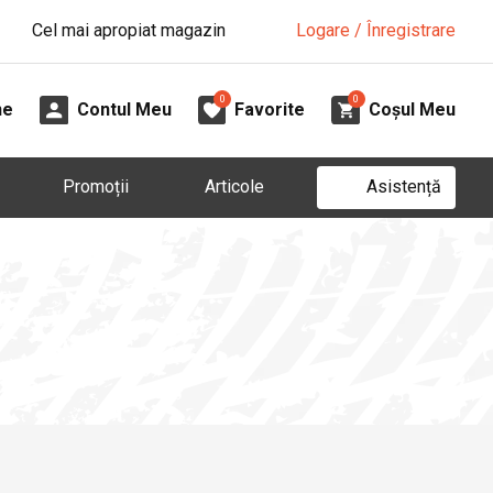
Cel mai apropiat magazin
Logare / Înregistrare
0
0
ne
Contul Meu
Favorite
Coșul Meu
Asistență
Promoții
Articole