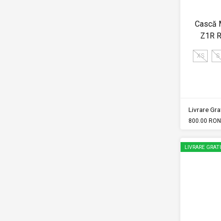
Cască 
Z1R R
XS
S
Livrare Grat
800.00 RON
LIVRARE GRAT