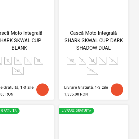
ască Moto Integrală
Cască Moto Integrală
HARK SKWAL CUP
SHARK SKWAL CUP DARK
BLANK
SHADOW DUAL
S
M
L
XL
XS
S
M
L
XL
2XL
2XL
e Gratuită, 1-3 zile
Livrare Gratuită, 1-3 zile
.00 RON
1,335.00 RON
E GRATUITĂ
LIVRARE GRATUITĂ