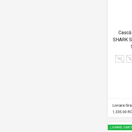
Cască 
SHARK 
XS
S
Livrare Grat
1,335.00 R
LIVRARE GRAT