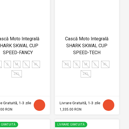
ască Moto Integrală
Cască Moto Integrală
HARK SKWAL CUP
SHARK SKWAL CUP
SPEED-FANCY
SPEED-TECH
S
M
L
XL
XS
S
M
L
XL
2XL
2XL
e Gratuită, 1-3 zile
Livrare Gratuită, 1-3 zile
.00 RON
1,335.00 RON
E GRATUITĂ
LIVRARE GRATUITĂ