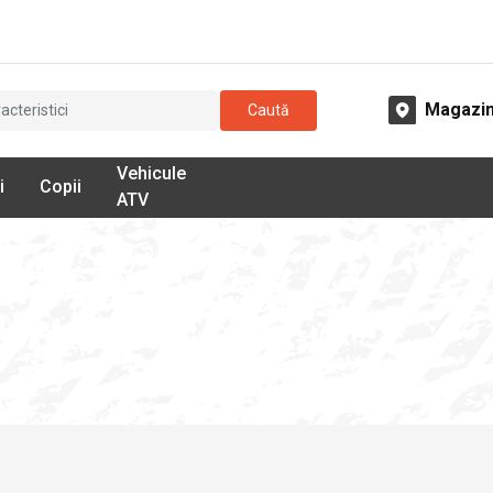
Magazi
Caută
Vehicule
i
Copii
ATV