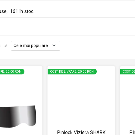
use
,
161
în stoc
după
:
RE: 20.00 RON
COST DE LIVRARE: 20.00 RON
COST DE
Pinlock Vizieră SHARK
Pi