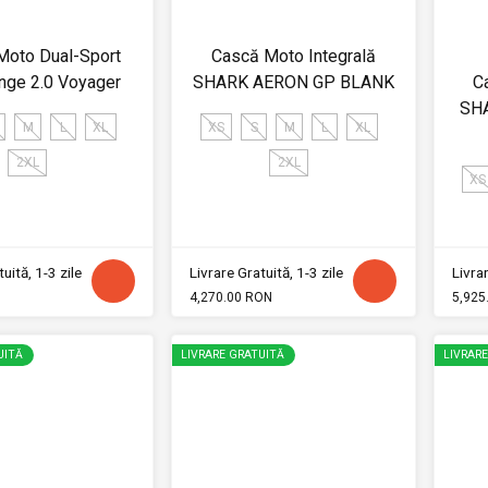
Moto Dual-Sport
Cască Moto Integrală
nge 2.0 Voyager
SHARK AERON GP BLANK
C
SH
M
L
XL
XS
S
M
L
XL
2XL
2XL
XS
uită, 1-3 zile
Livrare Gratuită, 1-3 zile
Livrar
4,270.00 RON
5,925
UITĂ
LIVRARE GRATUITĂ
LIVRAR