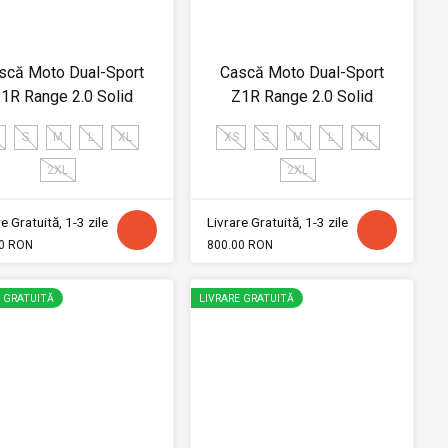
scă Moto Dual-Sport
Cască Moto Dual-Sport
1R Range 2.0 Solid
Z1R Range 2.0 Solid
S
M
L
XL
XS
S
M
L
XL
2XL
2XL
e Gratuită, 1-3 zile
Livrare Gratuită, 1-3 zile
0 RON
800.00 RON
E GRATUITĂ
LIVRARE GRATUITĂ