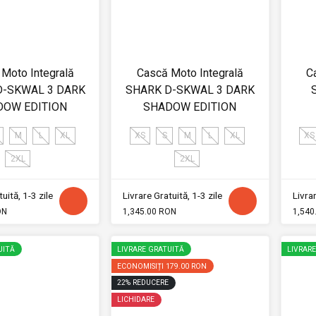
Moto Integrală
Cască Moto Integrală
C
D-SKWAL 3 DARK
SHARK D-SKWAL 3 DARK
DOW EDITION
SHADOW EDITION
M
L
XL
XS
S
M
L
XL
XS
2XL
2XL
uită, 1-3 zile
Livrare Gratuită, 1-3 zile
Livrar
ON
1,345.00 RON
1,540
UITĂ
LIVRARE GRATUITĂ
LIVRAR
ECONOMISIȚI
179.00 RON
22
%
REDUCERE
LICHIDARE