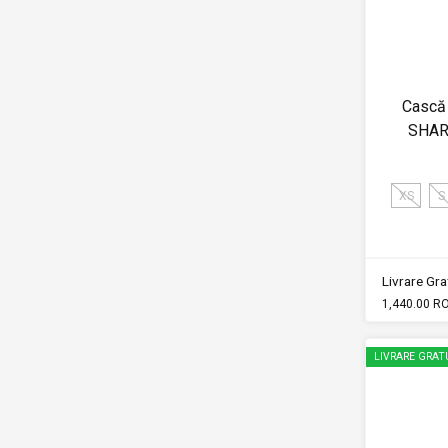
Cască 
SHAR
XS
S
Livrare Grat
1,440.00 R
LIVRARE GRAT