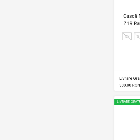
Cască 
Z1R Ra
XS
S
Livrare Grat
800.00 RON
LIVRARE GRAT