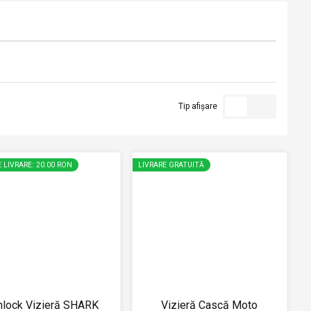
Tip afișare
 LIVRARE: 20.00 RON
LIVRARE GRATUITĂ
nlock Vizieră SHARK
Vizieră Cască Moto