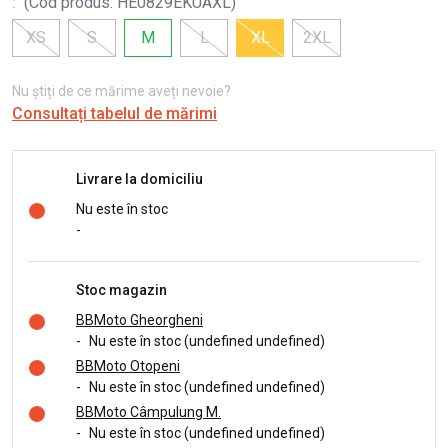
:
(
Cod produs
:
HE0829EKUAXL
)
XS
S
M
L
XL
2XL
Nu știți de ce mărime aveți nevoie?
Consultați tabelul de mărimi
Livrare la domiciliu
Nu este în stoc
-
Stoc magazin
BBMoto Gheorgheni
-
Nu este în stoc (undefined undefined)
BBMoto Otopeni
-
Nu este în stoc (undefined undefined)
BBMoto Câmpulung M.
-
Nu este în stoc (undefined undefined)