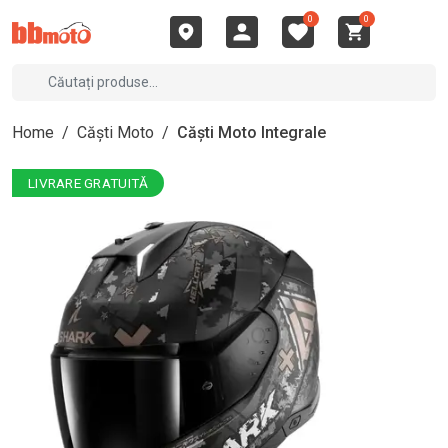
0
0
Home
/
Căști Moto
/
Căști Moto Integrale
LIVRARE GRATUITĂ