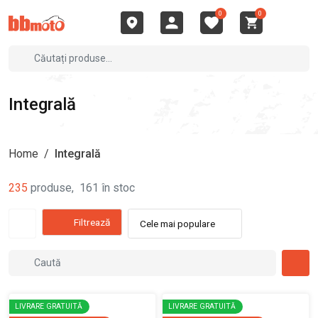
0
0
Integrală
Home
/
Integrală
235
produse
,
161
în stoc
Filtrează
Cele mai populare
LIVRARE GRATUITĂ
LIVRARE GRATUITĂ