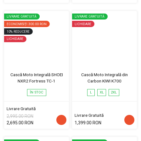
LIVRARE GRATUITĂ
LIVRARE GRATUITĂ
ECONOMISIȚI
300.00 RON
LICHIDARE
10
%
REDUCERE
LICHIDARE
Cască Moto Integrală SHOEI
Cască Moto Integrală din
NXR2 Fortress TC-1
Carbon KIWI K700
ÎN STOC
L
XL
2XL
Livrare Gratuită
Livrare Gratuită
2,995.00 RON
2,695.00 RON
1,399.00 RON