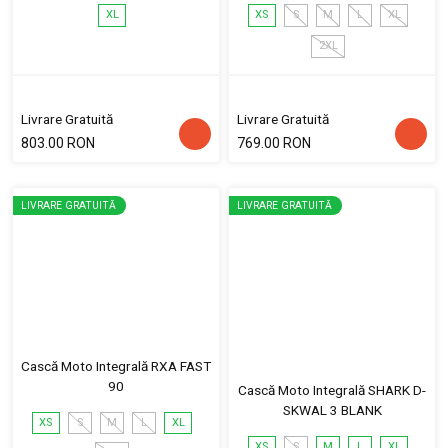
XL
XS
S
M
L
XL
2XL
Livrare Gratuită
Livrare Gratuită
803.00 RON
769.00 RON
LIVRARE GRATUITĂ
LIVRARE GRATUITĂ
Cască Moto Integrală RXA FAST
90
Cască Moto Integrală SHARK D-
SKWAL 3 BLANK
XS
S
M
L
XL
XS
S
M
L
XL