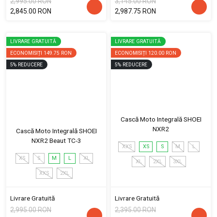
2,995.00 RON
3,145.00 RON
2,845.00 RON
2,987.75 RON
LIVRARE GRATUITĂ
LIVRARE GRATUITĂ
ECONOMISIȚI
149.75 RON
ECONOMISIȚI
120.00 RON
5
%
REDUCERE
5
%
REDUCERE
Cască Moto Integrală SHOEI
NXR2
Cască Moto Integrală SHOEI
NXR2 Beaut TC-3
XXS
XS
S
M
L
XS
S
M
L
XL
XL
2XL
3XL
XXS
2XL
Livrare Gratuită
Livrare Gratuită
2,995.00 RON
2,395.00 RON