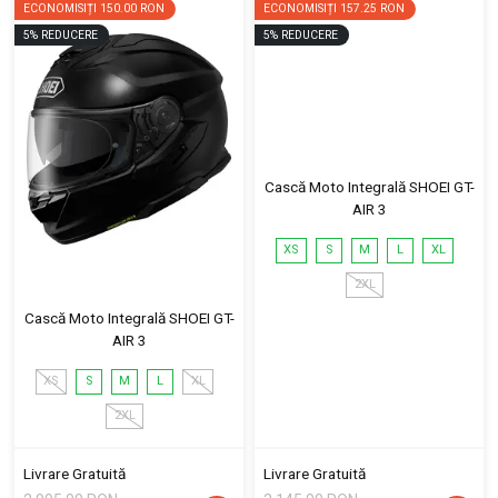
ECONOMISIȚI
150.00 RON
ECONOMISIȚI
157.25 RON
5
%
REDUCERE
5
%
REDUCERE
Cască Moto Integrală SHOEI GT-
AIR 3
XS
S
M
L
XL
2XL
Cască Moto Integrală SHOEI GT-
AIR 3
XS
S
M
L
XL
2XL
Livrare Gratuită
Livrare Gratuită