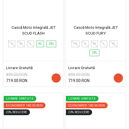
Cască Moto Integrală JET
Cască Moto Integrală JET
SCUD FLASH
SCUD FURY
S
M
L
XL
2XL
XS
S
M
L
XL
2XL
Livrare Gratuită
Livrare Gratuită
899.00 RON
899.00 RON
719.00 RON
719.00 RON
LIVRARE GRATUITĂ
LIVRARE GRATUITĂ
ECONOMISIȚI
180.00 RON
ECONOMISIȚI
180.00 RON
20
%
REDUCERE
20
%
REDUCERE