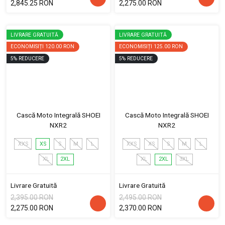
2,845.25 RON
2,275.00 RON
LIVRARE GRATUITĂ
LIVRARE GRATUITĂ
ECONOMISIȚI
120.00 RON
ECONOMISIȚI
125.00 RON
5
%
REDUCERE
5
%
REDUCERE
Cască Moto Integrală SHOEI
Cască Moto Integrală SHOEI
NXR2
NXR2
XXS
XS
S
M
L
XXS
XS
S
M
L
XL
2XL
XL
2XL
3XL
Livrare Gratuită
Livrare Gratuită
2,395.00 RON
2,495.00 RON
2,275.00 RON
2,370.00 RON