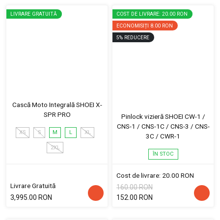
LIVRARE GRATUITĂ
COST DE LIVRARE: 20.00 RON
ECONOMISIȚI
8.00 RON
5
%
REDUCERE
Cască Moto Integrală SHOEI X-
SPR PRO
Pinlock vizieră SHOEI CW-1 /
CNS-1 / CNS-1C / CNS-3 / CNS-
XS
S
M
L
XL
3C / CWR-1
2XL
ÎN STOC
Cost de livrare: 20.00 RON
Livrare Gratuită
160.00 RON
3,995.00 RON
152.00 RON