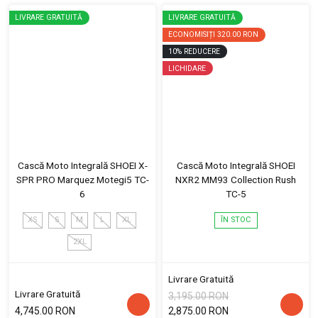
LIVRARE GRATUITĂ
LIVRARE GRATUITĂ
ECONOMISIȚI
320.00 RON
10
%
REDUCERE
LICHIDARE
Cască Moto Integrală SHOEI X-
Cască Moto Integrală SHOEI
SPR PRO Marquez Motegi5 TC-
NXR2 MM93 Collection Rush
6
TC-5
XS
S
M
L
XL
ÎN STOC
2XL
Livrare Gratuită
Livrare Gratuită
3,195.00 RON
4,745.00 RON
2,875.00 RON