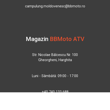
campulung.moldovenesc@bbmoto.ro
Magazin
BBMoto ATV
Str. Nicolae Bălcescu Nr. 100
Gheorgheni, Harghita
Luni - Sâmbătă: 09:00 - 17:00
+40 740 133 688
atv@bbmoto.ro