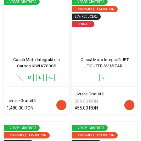
LIVRARE GRATUITĂ
LIVRARE GRATUITĂ
ECONOMISIȚI
114.00 RON
20
%
REDUCERE
LICHIDARE
Cască Moto Integrală din
Cască Moto Integrală JET
Carbon KIWI K700CS
FIGHTER SV MIZAR
S
M
L
XL
L
Livrare Gratuită
Livrare Gratuită
569.00 RON
1,480.00 RON
455.00 RON
LIVRARE GRATUITĂ
LIVRARE GRATUITĂ
ECONOMISIȚI
135.00 RON
ECONOMISIȚI
129.00 RON