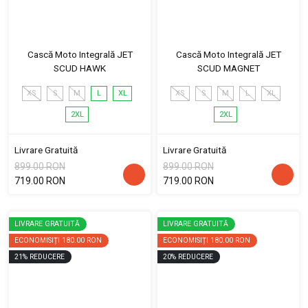
Cască Moto Integrală JET
Cască Moto Integrală JET
SCUD HAWK
SCUD MAGNET
XS
S
M
L
XL
XS
S
M
L
XL
2XL
2XL
Livrare Gratuită
Livrare Gratuită
899.00 RON
899.00 RON
719.00 RON
719.00 RON
LIVRARE GRATUITĂ
LIVRARE GRATUITĂ
ECONOMISIȚI
180.00 RON
ECONOMISIȚI
180.00 RON
21
%
REDUCERE
20
%
REDUCERE