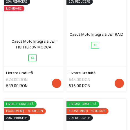
20
%
REDUCERE
20
%
REDUCERE
LICHIDARE
Cască Moto Integrală JET RAID
Cască Moto Integrală JET
XL
FIGHTER SV MOCCA
XL
Livrare Gratuită
Livrare Gratuită
674.00 RON
645.00 RON
539.00 RON
516.00 RON
LIVRARE GRATUITĂ
LIVRARE GRATUITĂ
ECONOMISIȚI
180.00 RON
ECONOMISIȚI
180.00 RON
20
%
REDUCERE
20
%
REDUCERE