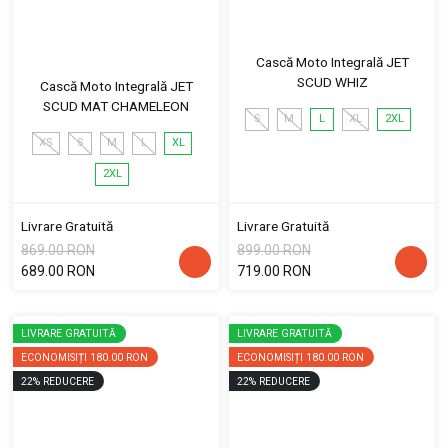
Cască Moto Integrală JET
SCUD WHIZ
Cască Moto Integrală JET
SCUD MAT CHAMELEON
S
M
L
XL
2XL
XS
S
M
L
XL
2XL
Livrare Gratuită
Livrare Gratuită
869.00 RON
899.00 RON
689.00 RON
719.00 RON
LIVRARE GRATUITĂ
LIVRARE GRATUITĂ
ECONOMISIȚI
180.00 RON
ECONOMISIȚI
180.00 RON
22
%
REDUCERE
22
%
REDUCERE