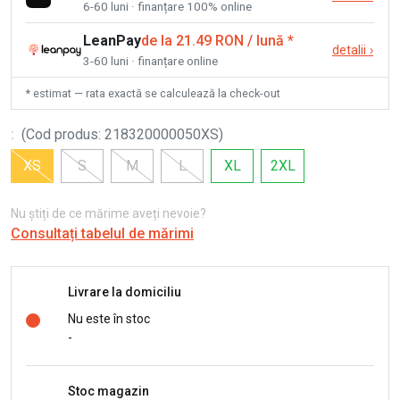
6-60 luni · finanțare 100% online
LeanPay
de la 21.49 RON / lună
*
detalii
›
3-60 luni · finanțare online
* estimat — rata exactă se calculează la check-out
:
(
Cod produs
:
218320000050XS
)
XS
S
M
L
XL
2XL
Nu știți de ce mărime aveți nevoie?
Consultați tabelul de mărimi
Livrare la domiciliu
Nu este în stoc
-
Stoc magazin