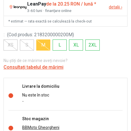
LeanPay
de la 20.25 RON / lună
*
detalii
›
3-60 luni · finanțare online
* estimat — rata exactă se calculează la check-out
:
(
Cod produs
:
2183200000200M
)
XS
S
M
L
XL
2XL
Nu știți de ce mărime aveți nevoie?
Consultați tabelul de mărimi
Livrare la domiciliu
Nu este în stoc
-
Stoc magazin
BBMoto Gheorgheni