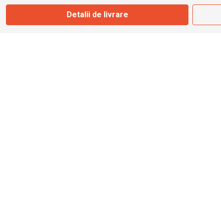
Detalii de livrare
Magazin
Otopeni
Str. Ferme D Nr. 2
Otopeni, Ilfov
Marți - Sâmbătă: 10:00 - 18:00
0755 141 155
otopeni@bbmoto.ro