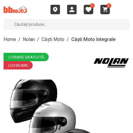
0
0
Home
/
Nolan
/
Căști Moto
/
Căști Moto Integrale
LIVRARE GRATUITĂ
LICHIDARE