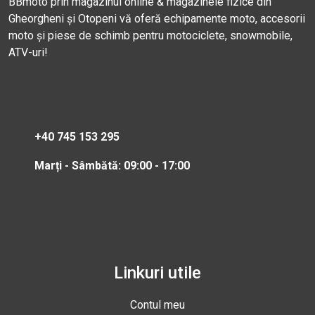
BBmoto prin magazinul online & magazinele fizice din
Gheorgheni și Otopeni vă oferă echipamente moto, accesorii
moto și piese de schimb pentru motociclete, snowmobile,
ATV-uri!
+40 745 153 295
Marți - Sâmbătă: 09:00 - 17:00
Linkuri utile
Contul meu