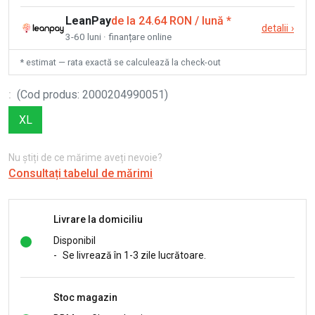
LeanPay
de la 24.64 RON / lună
*
detalii
›
3-60 luni · finanțare online
* estimat — rata exactă se calculează la check-out
:
(
Cod produs
:
2000204990051
)
XL
Nu știți de ce mărime aveți nevoie?
Consultați tabelul de mărimi
Livrare la domiciliu
Disponibil
-
Se livrează în 1-3 zile lucrătoare.
Stoc magazin