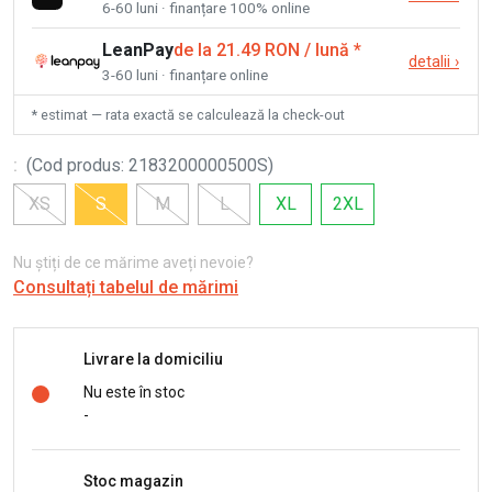
6-60 luni · finanțare 100% online
LeanPay
de la 21.49 RON / lună
*
detalii
›
3-60 luni · finanțare online
* estimat — rata exactă se calculează la check-out
:
(
Cod produs
:
2183200000500S
)
XS
S
M
L
XL
2XL
Nu știți de ce mărime aveți nevoie?
Consultați tabelul de mărimi
Livrare la domiciliu
Nu este în stoc
-
Stoc magazin