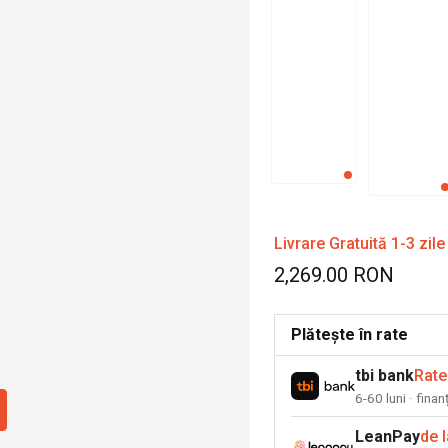
Livrare Gratuită 1-3 zile
2,269.00 RON
Plătește în rate
tbi bank
Rate
6-60 luni · fina
LeanPay
de 