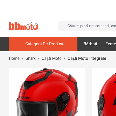
Categorii De Produse
Bărbați
Feme
Home
/
Shark
/
Căști Moto
/
Căști Moto Integrale