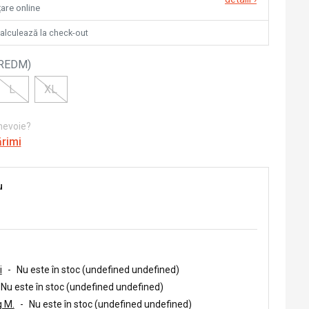
țare online
calculează la check-out
REDM
)
L
XL
 nevoie?
ărimi
u
i
-
Nu este în stoc (undefined undefined)
Nu este în stoc (undefined undefined)
 M.
-
Nu este în stoc (undefined undefined)