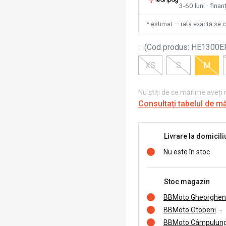
3-60 luni · finan
* estimat — rata exactă se 
:
(
Cod produs
:
HE1300E
XS
S
M
Nu știți de ce mărime aveți
Consultați tabelul de m
Livrare la domicili
Nu este în stoc
Stoc magazin
BBMoto Gheorghen
BBMoto Otopeni
-
BBMoto Câmpulung