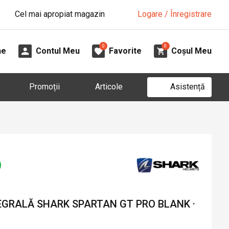
Cel mai apropiat magazin
Logare / Înregistrare
0
0
ne
Contul Meu
Favorite
Coșul Meu
Asistență
Promoții
Articole
GRALĂ SHARK SPARTAN GT PRO BLANK ·