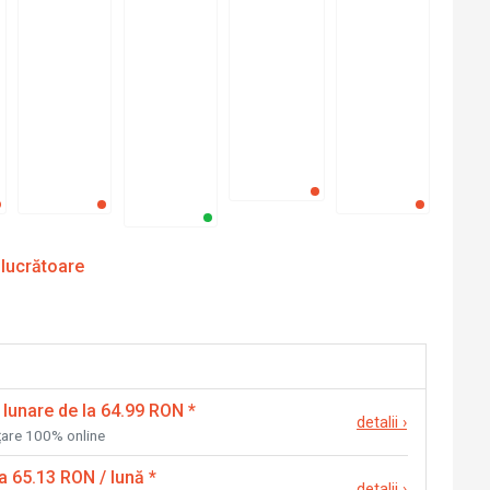
 lucrătoare
 lunare de la 64.99 RON
*
detalii
›
nțare 100% online
la 65.13 RON / lună
*
detalii
›