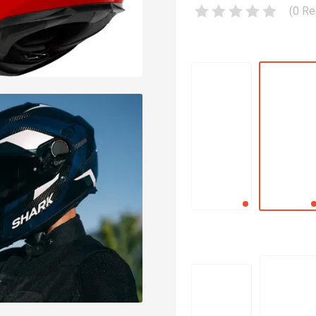
(
0
Re