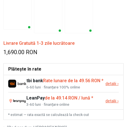
Livrare Gratuită 1-3 zile lucrătoare
1,690.00 RON
Plătește în rate
tbi bank
Rate lunare de la 49.56 RON
*
detalii
›
6-60 luni · finanțare 100% online
LeanPay
de la 49.14 RON / lună
*
detalii
›
3-60 luni · finanțare online
* estimat — rata exactă se calculează la check-out