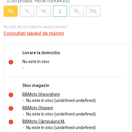
:
(
Cod produs
:
HE0810EKARXS
)
XS
S
M
L
XL
2XL
Nu știți de ce mărime aveți nevoie?
Consultați tabelul de mărimi
Livrare la domiciliu
Nu este în stoc
-
Stoc magazin
BBMoto Gheorgheni
-
Nu este în stoc (undefined undefined)
BBMoto Otopeni
-
Nu este în stoc (undefined undefined)
BBMoto Câmpulung M.
-
Nu este în stoc (undefined undefined)