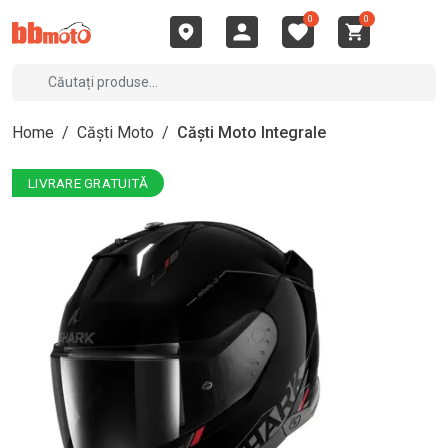
0
0
Home
/
Căști Moto
/
Căști Moto Integrale
LIVRARE GRATUITĂ