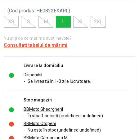
:
(
Cod produs
:
HE0822EKARL
)
XS
S
M
L
XL
2XL
Nu știți de ce mărime aveți nevoie?
Consultați tabelul de mărimi
Livrare la domiciliu
Disponibil
-
Se livrează în 1-3 zile lucrătoare.
Stoc magazin
BBMoto Gheorgheni
-
În stoc 1 bucată (undefined undefined)
BBMoto Otopeni
-
Nu este în stoc (undefined undefined)
BBMoto Câmpulung M.