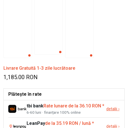
Livrare Gratuită 1-3 zile lucrătoare
1,185.00 RON
Plătește în rate
tbi bank
Rate lunare de la 36.10 RON
*
detalii
›
6-60 luni · finanțare 100% online
LeanPay
de la 35.19 RON / lună
*
detalii
›