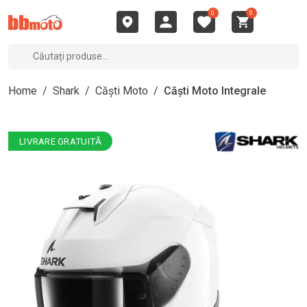
0
0
Home
/
Shark
/
Căști Moto
/
Căști Moto Integrale
LIVRARE GRATUITĂ