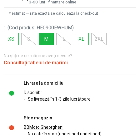
3-60 luni · finanțare online
* estimat — rata exactă se calculează la check-out
:
(
Cod produs
:
HE0900EWHUM
)
XS
S
M
L
XL
2XL
Nu știți de ce mărime aveți nevoie?
Consultați tabelul de mărimi
Livrare la domiciliu
Disponibil
-
Se livrează în 1-3 zile lucrătoare.
Stoc magazin
BBMoto Gheorgheni
-
Nu este în stoc (undefined undefined)