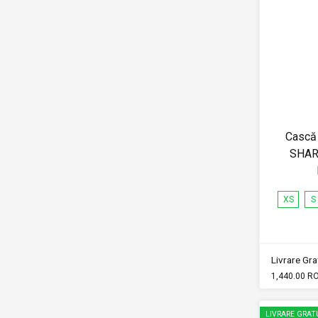
Cască 
SHAR
XS
S
Livrare Grat
1,440.00 R
LIVRARE GRAT