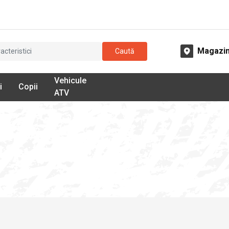
Magazi
Caută
Vehicule
i
Copii
ATV