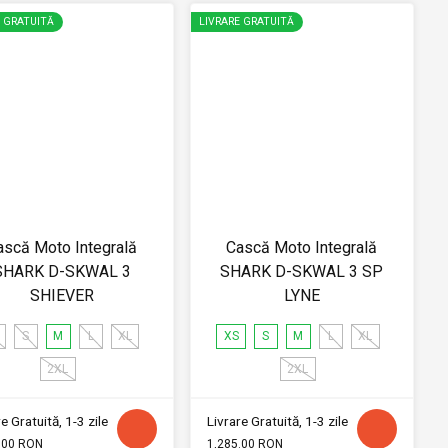
E GRATUITĂ
LIVRARE GRATUITĂ
ască Moto Integrală
Cască Moto Integrală
SHARK D-SKWAL 3
SHARK D-SKWAL 3 SP
SHIEVER
LYNE
S
M
L
XL
XS
S
M
L
XL
2XL
2XL
e Gratuită, 1-3 zile
Livrare Gratuită, 1-3 zile
.00 RON
1,285.00 RON