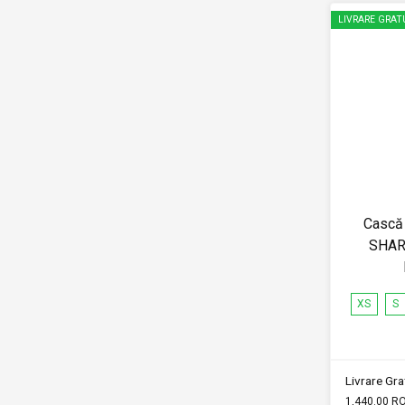
LIVRARE GRAT
Cască 
SHAR
XS
S
Livrare Grat
1,440.00 R