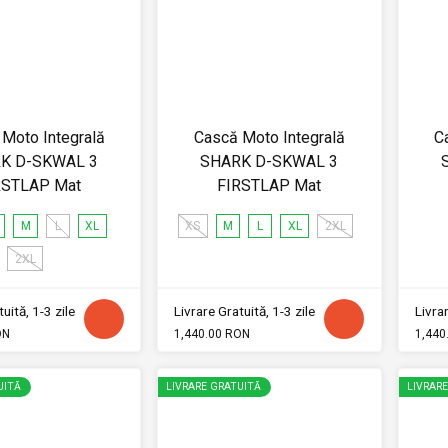
Moto Integrală
Cască Moto Integrală
C
K D-SKWAL 3
SHARK D-SKWAL 3
RSTLAP Mat
FIRSTLAP Mat
M
L
XL
XS
M
L
XL
2XL
2XL
uită, 1-3 zile
Livrare Gratuită, 1-3 zile
Livrar
ON
1,440.00 RON
1,440
UITĂ
LIVRARE GRATUITĂ
LIVRAR