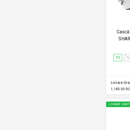
Cască 
SHAR
XS
S
Livrare Grat
1,185.00 R
LIVRARE GRAT