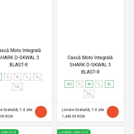
ască Moto Integrală
SHARK D-SKWAL 3
Cască Moto Integrală
BLAST-R
SHARK D-SKWAL 3
BLAST-R
S
M
L
XL
XS
S
M
L
XL
2XL
2XL
e Gratuită, 1-3 zile
Livrare Gratuită, 1-3 zile
.00 RON
1,440.00 RON
E GRATUITĂ
LIVRARE GRATUITĂ