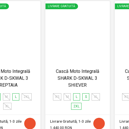
UITĂ
LIVRARE GRATUITĂ
LIVRAR
Moto Integrală
Cască Moto Integrală
C
K D-SKWAL 3
SHARK D-SKWAL 3
REPTAIA
SHIEVER
M
L
2XL
XS
M
L
S
XL
XS
XL
2XL
uită, 1-3 zile
Livrare Gratuită, 1-3 zile
Livrar
ON
1,440.00 RON
1,440