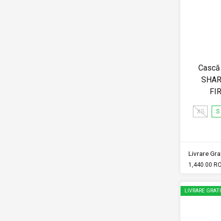
Cască 
SHAR
FI
XS
S
Livrare Grat
1,440.00 R
LIVRARE GRAT