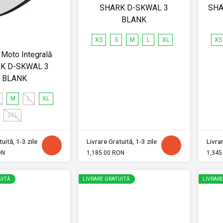
SHARK D-SKWAL 3
SHA
BLANK
XS
S
M
L
XL
XS
Moto Integrală
K D-SKWAL 3
BLANK
M
L
XL
2XL
uită, 1-3 zile
Livrare Gratuită, 1-3 zile
Livrar
ON
1,185.00 RON
1,345
UITĂ
LIVRARE GRATUITĂ
LIVRAR