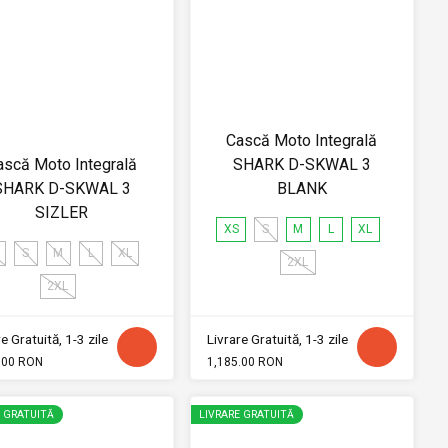
Cască Moto Integrală
ască Moto Integrală
SHARK D-SKWAL 3
SHARK D-SKWAL 3
BLANK
SIZLER
XS
S
M
L
XL
S
M
L
XL
2XL
2XL
e Gratuită, 1-3 zile
Livrare Gratuită, 1-3 zile
.00 RON
1,185.00 RON
E GRATUITĂ
LIVRARE GRATUITĂ