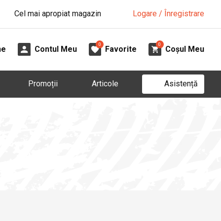
Cel mai apropiat magazin
Logare / Înregistrare
0
0
ne
Contul Meu
Favorite
Coșul Meu
Asistență
Promoții
Articole