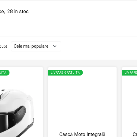
se
,
28
în stoc
după
:
UITĂ
LIVRARE GRATUITĂ
LIVRAR
Cască Moto Integrală
C