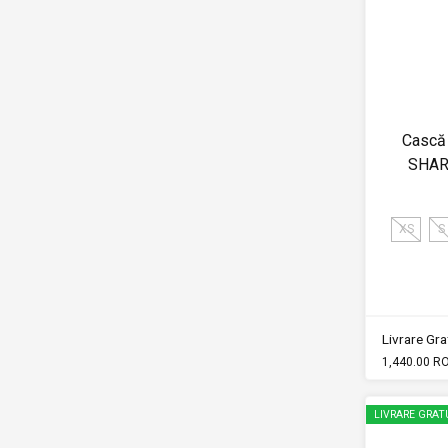
Cască 
SHAR
XS
S
Livrare Grat
1,440.00 R
LIVRARE GRAT