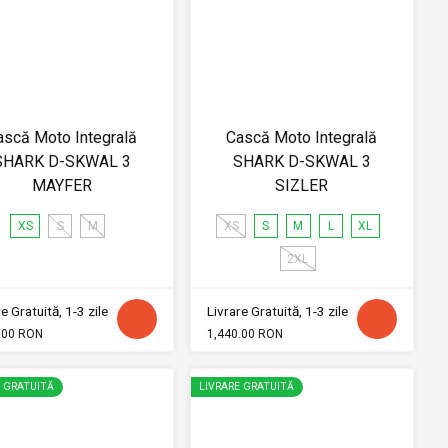
ască Moto Integrală
Cască Moto Integrală
SHARK D-SKWAL 3
SHARK D-SKWAL 3
MAYFER
SIZLER
XS
S
M
XS
S
M
L
XL
2XL
e Gratuită, 1-3 zile
Livrare Gratuită, 1-3 zile
.00 RON
1,440.00 RON
E GRATUITĂ
LIVRARE GRATUITĂ