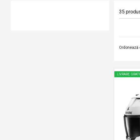
35
produ
Ordonează 
LIVRARE GRAT