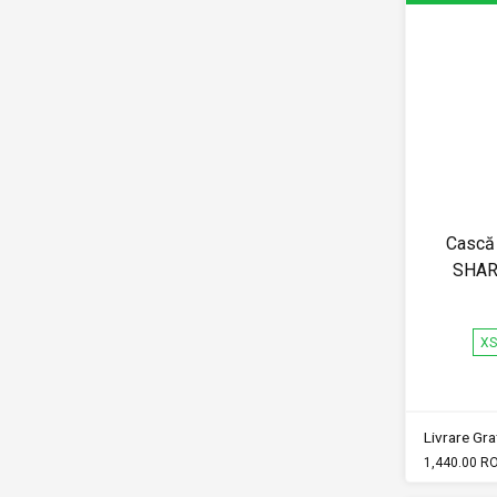
Cască 
SHAR
X
Livrare Grat
1,440.00 R