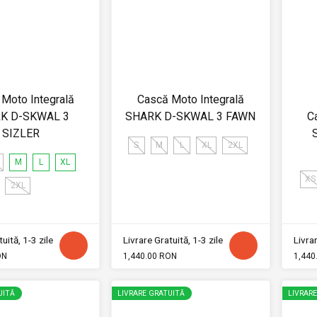
Moto Integrală
Cască Moto Integrală
K D-SKWAL 3
SHARK D-SKWAL 3 FAWN
C
SIZLER
S
M
L
XL
2XL
M
L
XL
XS
2XL
uită, 1-3 zile
Livrare Gratuită, 1-3 zile
Livrar
ON
1,440.00 RON
1,440
UITĂ
LIVRARE GRATUITĂ
LIVRAR