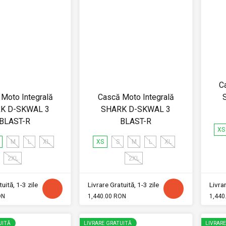
C
Moto Integrală
Cască Moto Integrală
K D-SKWAL 3
SHARK D-SKWAL 3
BLAST-R
BLAST-R
XS
M
L
XL
XS
S
M
L
XL
2XL
2XL
uită, 1-3 zile
Livrare Gratuită, 1-3 zile
Livrar
ON
1,440.00 RON
1,440
UITĂ
LIVRARE GRATUITĂ
LIVRAR