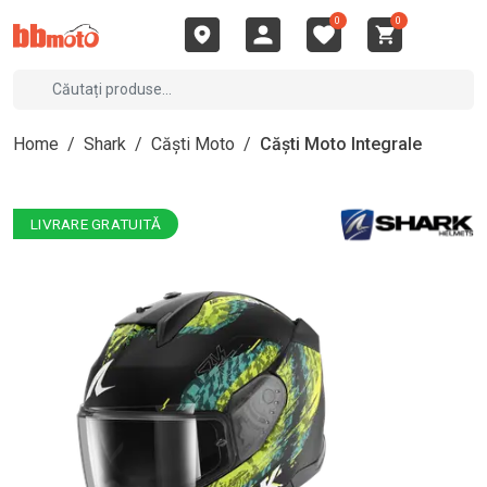
0
0
Home
/
Shark
/
Căști Moto
/
Căști Moto Integrale
LIVRARE GRATUITĂ