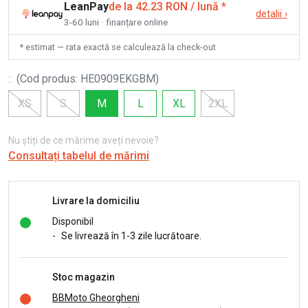
LeanPay
de la 42.23 RON / lună
*
detalii
›
3-60 luni · finanțare online
* estimat — rata exactă se calculează la check-out
:
(
Cod produs
:
HE0909EKGBM
)
XS
S
M
L
XL
2XL
Nu știți de ce mărime aveți nevoie?
Consultați tabelul de mărimi
Livrare la domiciliu
Disponibil
-
Se livrează în 1-3 zile lucrătoare.
Stoc magazin
BBMoto Gheorgheni