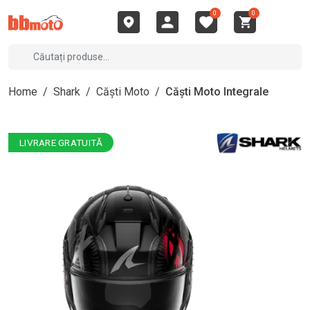
0
0
Home
/
Shark
/
Căști Moto
/
Căști Moto Integrale
LIVRARE GRATUITĂ