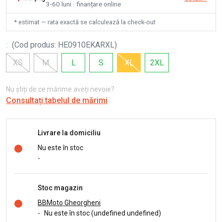
3-60 luni · finanțare online
* estimat — rata exactă se calculează la check-out
:
(
Cod produs
:
HE0910EKARXL
)
XS
M
L
S
XL
2XL
Nu știți de ce mărime aveți nevoie?
Consultați tabelul de mărimi
Livrare la domiciliu
Nu este în stoc
-
Stoc magazin
BBMoto Gheorgheni
-
Nu este în stoc (undefined undefined)