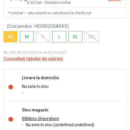
3-60 luni · finanțare online
* estimat — rata exactă se calculează la check-out
:
(
Cod produs
:
HE0902EKARXS
)
XS
M
S
L
XL
2XL
Nu știți de ce mărime aveți nevoie?
Consultați tabelul de mărimi
Livrare la domiciliu
Nu este în stoc
-
Stoc magazin
BBMoto Gheorgheni
-
Nu este în stoc (undefined undefined)