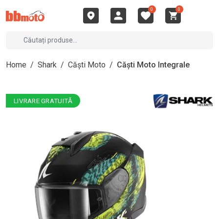
0
0
Home
/
Shark
/
Căști Moto
/
Căști Moto Integrale
LIVRARE GRATUITĂ