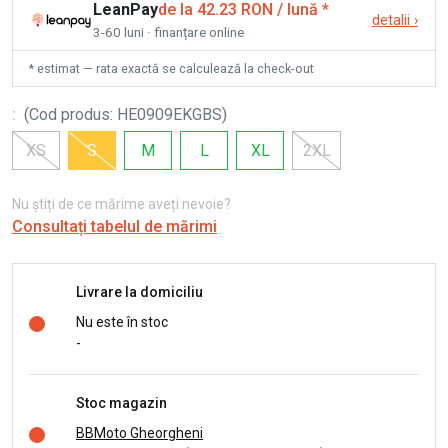
LeanPay
de la 42.23 RON / lună
*
detalii
›
3-60 luni · finanțare online
* estimat — rata exactă se calculează la check-out
:
(
Cod produs
:
HE0909EKGBS
)
XS
S
M
L
XL
2XL
Nu știți de ce mărime aveți nevoie?
Consultați tabelul de mărimi
Livrare la domiciliu
Nu este în stoc
-
Stoc magazin
BBMoto Gheorgheni