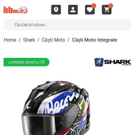
0
0
Home
/
Shark
/
Căști Moto
/
Căști Moto Integrale
LIVRARE GRATUITĂ