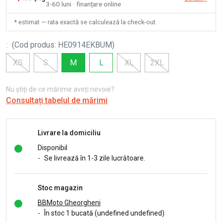
3-60 luni · finanțare online
* estimat — rata exactă se calculează la check-out
:
(
Cod produs
:
HE0914EKBUM
)
XS
S
M
L
XL
2XL
Nu știți de ce mărime aveți nevoie?
Consultați tabelul de mărimi
Livrare la domiciliu
Disponibil
-
Se livrează în 1-3 zile lucrătoare.
Stoc magazin
BBMoto Gheorgheni
-
În stoc 1 bucată (undefined undefined)