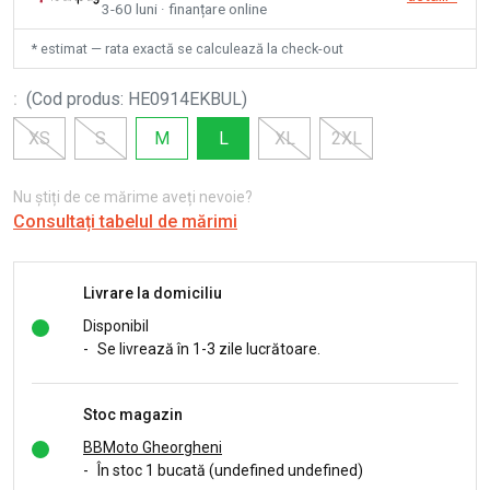
3-60 luni · finanțare online
* estimat — rata exactă se calculează la check-out
:
(
Cod produs
:
HE0914EKBUL
)
XS
S
M
L
XL
2XL
Nu știți de ce mărime aveți nevoie?
Consultați tabelul de mărimi
Livrare la domiciliu
Disponibil
-
Se livrează în 1-3 zile lucrătoare.
Stoc magazin
BBMoto Gheorgheni
-
În stoc 1 bucată (undefined undefined)