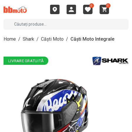
0
0
Home
/
Shark
/
Căști Moto
/
Căști Moto Integrale
LIVRARE GRATUITĂ