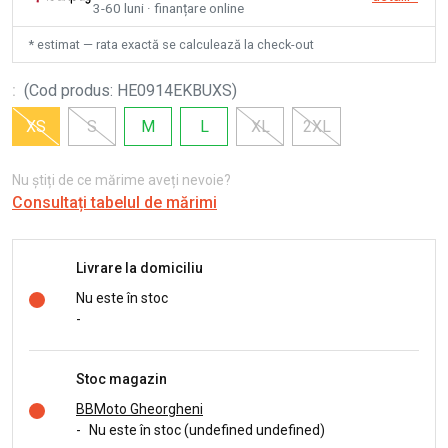
3-60 luni · finanțare online
* estimat — rata exactă se calculează la check-out
:
(
Cod produs
:
HE0914EKBUXS
)
XS
S
M
L
XL
2XL
Nu știți de ce mărime aveți nevoie?
Consultați tabelul de mărimi
Livrare la domiciliu
Nu este în stoc
-
Stoc magazin
BBMoto Gheorgheni
-
Nu este în stoc (undefined undefined)