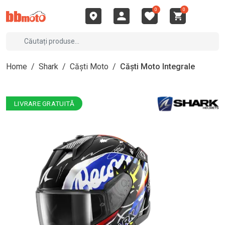
0
0
Home
/
Shark
/
Căști Moto
/
Căști Moto Integrale
LIVRARE GRATUITĂ