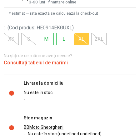
3-60 luni · finanțare online
* estimat — rata exactă se calculează la check-out
:
(
Cod produs
:
HE0914EKGUXL
)
XS
S
M
L
XL
2XL
Nu știți de ce mărime aveți nevoie?
Consultați tabelul de mărimi
Livrare la domiciliu
Nu este în stoc
-
Stoc magazin
BBMoto Gheorgheni
-
Nu este în stoc (undefined undefined)