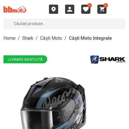
0
0
Home
/
Shark
/
Căști Moto
/
Căști Moto Integrale
LIVRARE GRATUITĂ