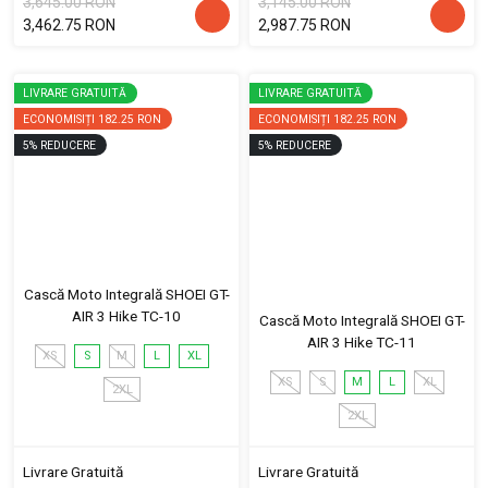
3,645.00 RON
3,145.00 RON
3,462.75 RON
2,987.75 RON
LIVRARE GRATUITĂ
LIVRARE GRATUITĂ
ECONOMISIȚI
182.25 RON
ECONOMISIȚI
182.25 RON
5
%
REDUCERE
5
%
REDUCERE
Cască Moto Integrală SHOEI GT-
AIR 3 Hike TC-10
Cască Moto Integrală SHOEI GT-
AIR 3 Hike TC-11
XS
S
M
L
XL
XS
S
M
L
XL
2XL
2XL
Livrare Gratuită
Livrare Gratuită