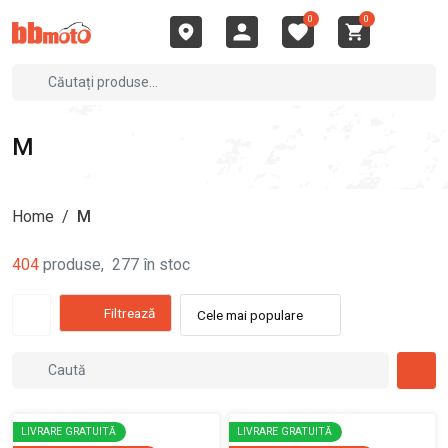
0
0
M
Home
/
M
404
produse
,
277
în stoc
Filtrează
Cele mai populare
LIVRARE GRATUITĂ
LIVRARE GRATUITĂ