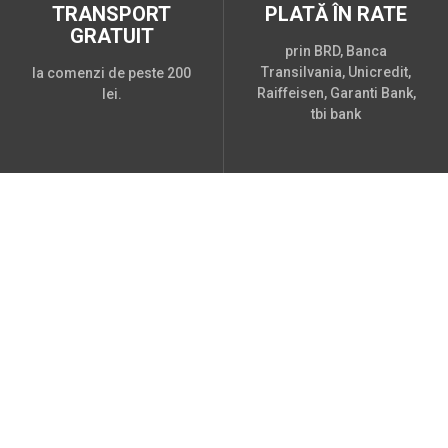
TRANSPORT
PLATĂ ÎN RATE
GRATUIT
prin BRD, Banca
Transilvania, Unicredit,
la comenzi de peste 200
Raiffeisen, Garanti Bank,
lei.
tbi bank