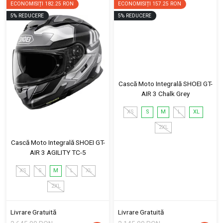
ECONOMISIȚI
182.25 RON
ECONOMISIȚI
157.25 RON
5
%
REDUCERE
5
%
REDUCERE
Cască Moto Integrală SHOEI GT-
AIR 3 Chalk Grey
XS
S
M
L
XL
2XL
Cască Moto Integrală SHOEI GT-
AIR 3 AGILITY TC-5
XS
S
M
L
XL
2XL
Livrare Gratuită
Livrare Gratuită