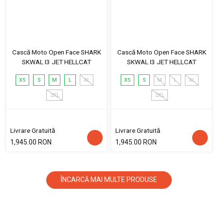
Cască Moto Open Face SHARK
Cască Moto Open Face SHARK
SKWAL I3 JET HELLCAT
SKWAL I3 JET HELLCAT
XS
S
M
L
XL
XS
S
M
L
XL
2XL
2XL
Livrare Gratuită
Livrare Gratuită
1,945.00 RON
1,945.00 RON
ÎNCARCĂ MAI MULTE PRODUSE