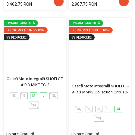
3,462.75 RON
2,987.75 RON
LIVRARE GRATUITĂ
LIVRARE GRATUITĂ
ECONOMISIȚI
182.25 RON
ECONOMISIȚI
190.00 RON
5
%
REDUCERE
5
%
REDUCERE
Cască Moto Integrală SHOEI GT-
AIR 3 MIKE TC-2
Cască Moto Integrală SHOEI GT-
AIR 3 MM93 Collection Grip TC-
XS
S
M
L
XL
1
2XL
XS
S
M
L
XL
2XL
Livrare Gratuită
Livrare Gratuită