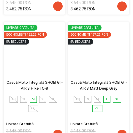
3,645.00 RON
3,645.00 RON
3,462.75 RON
3,462.75 RON
LIVRARE GRATUITĂ
LIVRARE GRATUITĂ
ECONOMISIȚI
182.25 RON
ECONOMISIȚI
157.25 RON
5
%
REDUCERE
5
%
REDUCERE
Cască Moto Integrală SHOEI GT-
Cască Moto Integrală SHOEI GT-
AIR 3 Hike TC-8
AIR 3 Matt Deep Grey
XS
S
M
L
XL
XS
S
M
L
XL
2XL
2XL
Livrare Gratuită
Livrare Gratuită
3,645.00 RON
3,145.00 RON