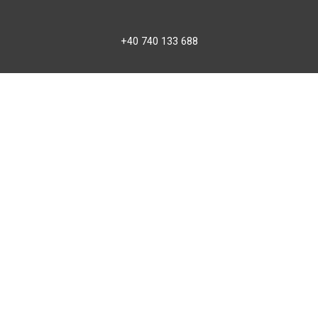
+40 740 133 688
atv@bbmoto.ro
Magazin
BBmoto ATV Otopeni
Str. Ferme D Nr. 2
Otopeni, Ilfov
Marți - Sâmbătă: 10:00 - 18:00