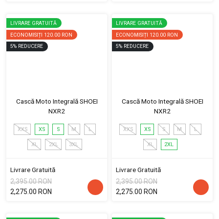
LIVRARE GRATUITĂ
LIVRARE GRATUITĂ
ECONOMISIȚI
120.00 RON
ECONOMISIȚI
120.00 RON
5
%
REDUCERE
5
%
REDUCERE
Cască Moto Integrală SHOEI
Cască Moto Integrală SHOEI
NXR2
NXR2
XXS
XS
S
M
L
XXS
XS
S
M
L
XL
2XL
3XL
XL
2XL
Livrare Gratuită
Livrare Gratuită
2,395.00 RON
2,395.00 RON
2,275.00 RON
2,275.00 RON