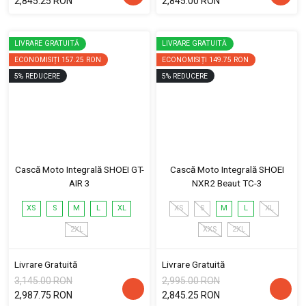
2,845.25 RON
2,845.00 RON
LIVRARE GRATUITĂ
LIVRARE GRATUITĂ
ECONOMISIȚI
157.25 RON
ECONOMISIȚI
149.75 RON
5
%
REDUCERE
5
%
REDUCERE
Cască Moto Integrală SHOEI GT-
Cască Moto Integrală SHOEI
AIR 3
NXR2 Beaut TC-3
XS
S
M
L
XL
XS
S
M
L
XL
2XL
XXS
2XL
Livrare Gratuită
Livrare Gratuită
3,145.00 RON
2,995.00 RON
2,987.75 RON
2,845.25 RON