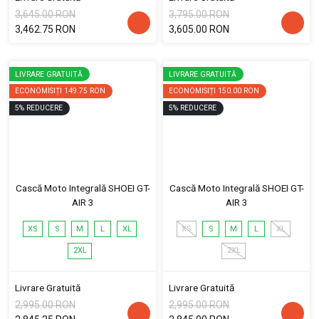
3,645.00 RON
3,795.00 RON
3,462.75 RON
3,605.00 RON
LIVRARE GRATUITĂ
LIVRARE GRATUITĂ
ECONOMISIȚI
149.75 RON
ECONOMISIȚI
150.00 RON
5
%
REDUCERE
5
%
REDUCERE
Cască Moto Integrală SHOEI GT-
Cască Moto Integrală SHOEI GT-
AIR 3
AIR 3
XS
S
M
L
XL
XS
S
M
L
XL
2XL
2XL
Livrare Gratuită
Livrare Gratuită
2,995.00 RON
2,995.00 RON