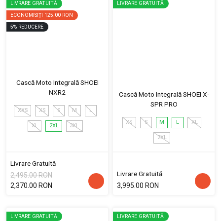
LIVRARE GRATUITĂ
LIVRARE GRATUITĂ
ECONOMISIȚI
125.00 RON
5
%
REDUCERE
Cască Moto Integrală SHOEI
NXR2
Cască Moto Integrală SHOEI X-
SPR PRO
XXS
XS
S
M
L
XS
S
M
L
XL
XL
2XL
3XL
2XL
Livrare Gratuită
Livrare Gratuită
2,495.00 RON
2,370.00 RON
3,995.00 RON
LIVRARE GRATUITĂ
LIVRARE GRATUITĂ