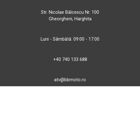
Str. Nicolae Bălcescu Nr. 100
Gheorgheni, Harghita
Luni - Sâmbătă: 09:00 - 17:00
+40 740 133 688
atv@bbmoto.ro
Magazin
BBmoto ATV Otopeni