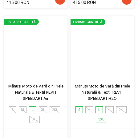
415.00 RON
415.00 RON
LIVRARE GRATUITĂ
LIVRARE GRATUITĂ
Mănuși Moto de Vară din Piele
Mănuși Moto de Vară din Piele
Naturală & Textil REVIT
Naturală & Textil REVIT
SPEEDART Air
SPEEDART H2O
S
M
L
XL
2XL
S
M
L
XL
2XL
3XL
3XL