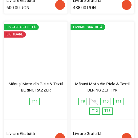
Livrare Gratuită
Livrare Gratuită
600.00 RON
438.00 RON
LIVRARE GRATUITĂ
LIVRARE GRATUITĂ
LICHIDARE
Mănuși Moto din Piele & Textil
Mănuși Moto din Piele & Textil
BERING RAZZER
BERING ZEPHYR
T11
T8
T9
T10
T11
T12
T13
Livrare Gratuită
Livrare Gratuită