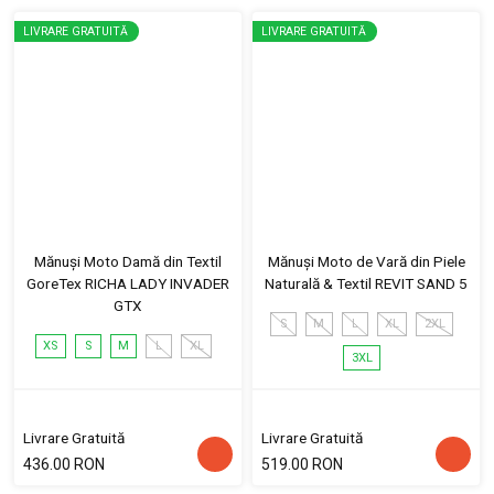
LIVRARE GRATUITĂ
LIVRARE GRATUITĂ
Mănuși Moto Damă din Textil
Mănuși Moto de Vară din Piele
GoreTex RICHA LADY INVADER
Naturală & Textil REVIT SAND 5
GTX
S
M
L
XL
2XL
XS
S
M
L
XL
3XL
Livrare Gratuită
Livrare Gratuită
436.00 RON
519.00 RON