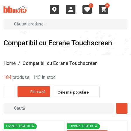
0
0
Compatibil cu Ecrane Touchscreen
Home
/
Compatibil cu Ecrane Touchscreen
184
produse
,
145
în stoc
Filtrează
Cele mai populare
LIVRARE GRATUITĂ
LIVRARE GRATUITĂ