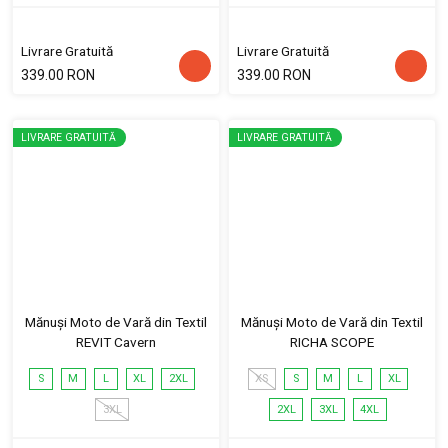
Livrare Gratuită
Livrare Gratuită
339.00 RON
339.00 RON
LIVRARE GRATUITĂ
LIVRARE GRATUITĂ
Mănuși Moto de Vară din Textil
Mănuși Moto de Vară din Textil
REVIT Cavern
RICHA SCOPE
S
M
L
XL
2XL
XS
S
M
L
XL
3XL
2XL
3XL
4XL