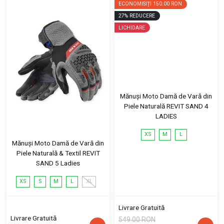
ECONOMISIȚI
150.00 RON
27
%
REDUCERE
LICHIDARE
Mănuși Moto Damă de Vară din
Piele Naturală REVIT SAND 4
LADIES
XS
M
L
Mănuși Moto Damă de Vară din
Piele Naturală & Textil REVIT
SAND 5 Ladies
XS
S
M
L
XL
Livrare Gratuită
Livrare Gratuită
549.00 RON