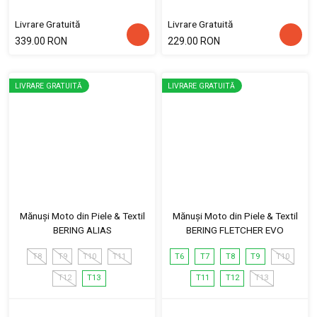
Livrare Gratuită
Livrare Gratuită
339.00 RON
229.00 RON
LIVRARE GRATUITĂ
LIVRARE GRATUITĂ
Mănuși Moto din Piele & Textil
Mănuși Moto din Piele & Textil
BERING ALIAS
BERING FLETCHER EVO
T8
T9
T10
T11
T6
T7
T8
T9
T10
T12
T13
T11
T12
T13