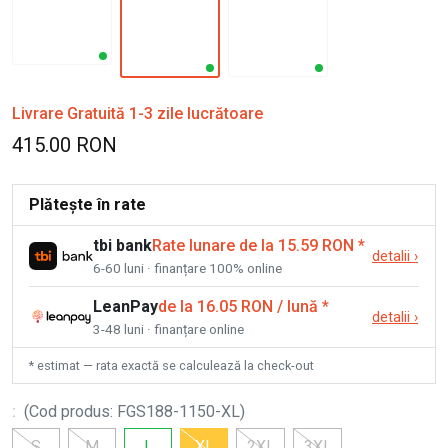
Livrare Gratuită 1-3 zile lucrătoare
415.00 RON
Plătește în rate
tbi bank
Rate lunare de la 15.59 RON
*
detalii
›
6-60 luni · finanțare 100% online
LeanPay
de la 16.05 RON / lună
*
detalii
›
3-48 luni · finanțare online
* estimat — rata exactă se calculează la check-out
:
(
Cod produs
:
FGS188-1150-XL
)
S
M
L
XL
2XL
3XL