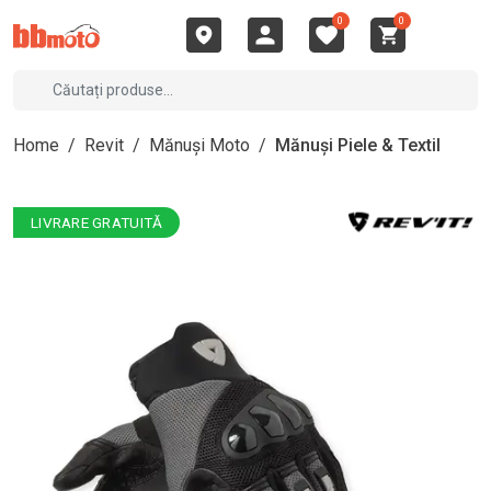
0
0
Home
/
Revit
/
Mănuși Moto
/
Mănuși Piele & Textil
LIVRARE GRATUITĂ