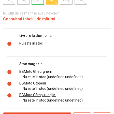
Nu știți de ce mărime aveți nevoie?
Consultați tabelul de mărimi
Livrare la domiciliu
Nu este în stoc
-
Stoc magazin
BBMoto Gheorgheni
-
Nu este în stoc (undefined undefined)
BBMoto Otopeni
-
Nu este în stoc (undefined undefined)
BBMoto Câmpulung M.
-
Nu este în stoc (undefined undefined)