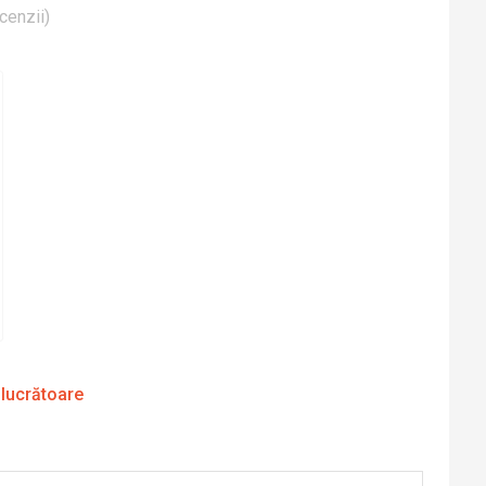
cenzii
)
 lucrătoare