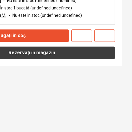
i
-
Nu este în stoc (undefined undefined)
În stoc 1 bucată (undefined undefined)
 M.
-
Nu este în stoc (undefined undefined)
ugați în coș
Rezervați în magazin