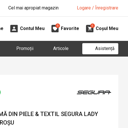
Cel mai apropiat magazin
Logare / Înregistrare
0
0
ne
Contul Meu
Favorite
Coșul Meu
Asistență
Promoții
Articole
Ă DIN PIELE & TEXTIL SEGURA LADY
 ROȘU