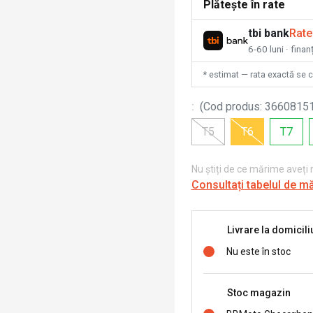
Plătește în rate
tbi bank
Rate
6-60 luni · fina
* estimat — rata exactă se 
:
(
Cod produs
:
3660815
T5
T6
T7
Nu știți de ce mărime aveți
Consultați tabelul de m
Livrare la domicili
Nu este în stoc
Stoc magazin