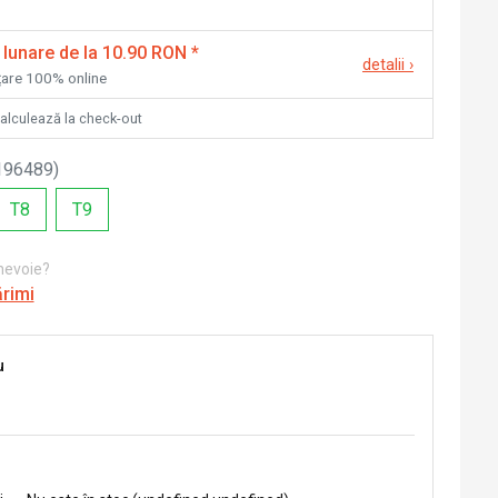
 lunare de la 10.90 RON
*
detalii
›
nțare 100% online
calculează la check-out
196489
)
T8
T9
 nevoie?
ărimi
u