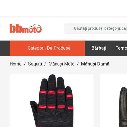
Categorii De Produse
Bărbați
Feme
Home
/
Segura
/
Mănuși Moto
/
Mănuși Damă