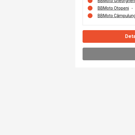
BBMoto Gheorghen
BBMoto Otopeni
-
BBMoto Câmpulung
Deta