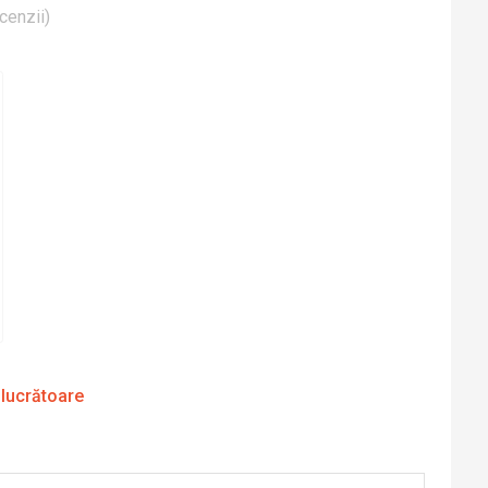
cenzii
)
 lucrătoare