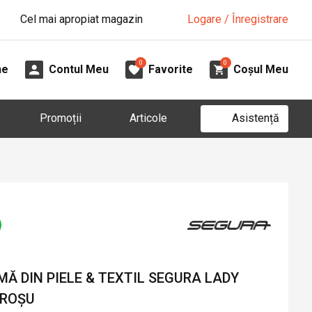
Cel mai apropiat magazin
Logare / Înregistrare
0
0
ne
Contul Meu
Favorite
Coșul Meu
Asistență
Promoții
Articole
Ă DIN PIELE & TEXTIL SEGURA LADY
 ROȘU