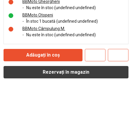
BBMoto Gheorgheni
-
Nu este în stoc (undefined undefined)
BBMoto Otopeni
-
În stoc 1 bucată (undefined undefined)
BBMoto Câmpulung M.
-
Nu este în stoc (undefined undefined)
Adăugați în coș
Rezervați în magazin