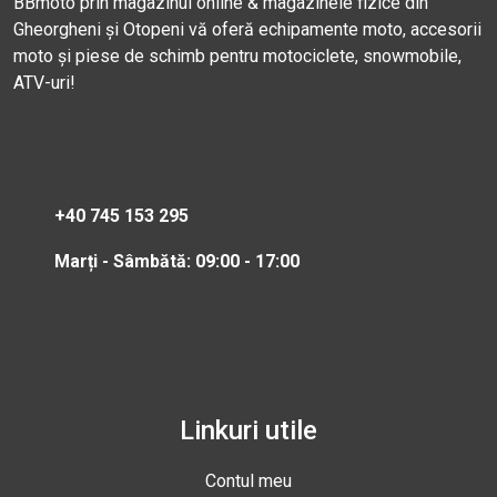
BBmoto prin magazinul online & magazinele fizice din
Gheorgheni și Otopeni vă oferă echipamente moto, accesorii
moto și piese de schimb pentru motociclete, snowmobile,
ATV-uri!
+40 745 153 295
Marți - Sâmbătă: 09:00 - 17:00
Linkuri utile
Contul meu