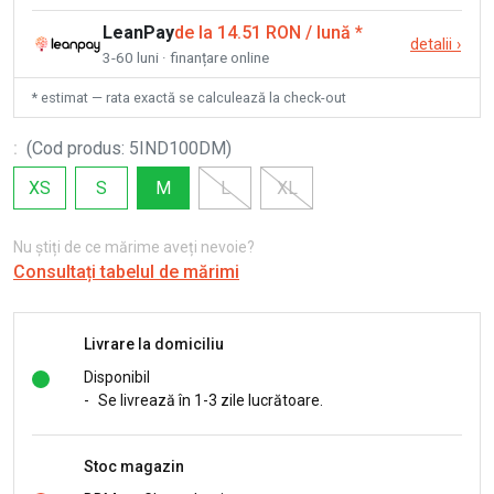
LeanPay
de la 14.51 RON / lună
*
detalii
›
3-60 luni · finanțare online
* estimat — rata exactă se calculează la check-out
:
(
Cod produs
:
5IND100DM
)
XS
S
M
L
XL
Nu știți de ce mărime aveți nevoie?
Consultați tabelul de mărimi
Livrare la domiciliu
Disponibil
-
Se livrează în 1-3 zile lucrătoare.
Stoc magazin