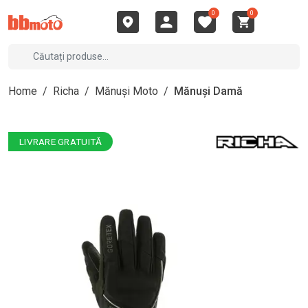
0
0
Home
/
Richa
/
Mănuși Moto
/
Mănuși Damă
LIVRARE GRATUITĂ