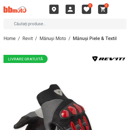
0
0
Home
/
Revit
/
Mănuși Moto
/
Mănuși Piele & Textil
LIVRARE GRATUITĂ