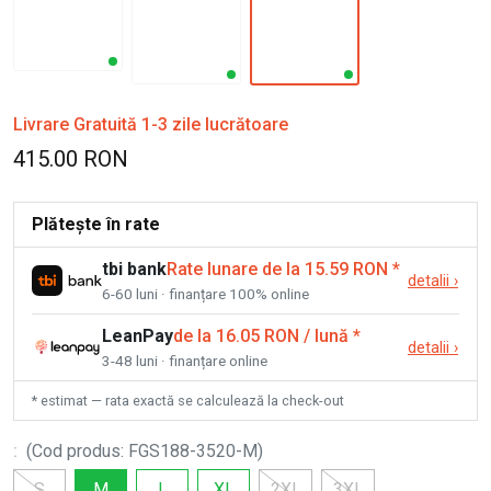
Livrare Gratuită 1-3 zile lucrătoare
415.00 RON
Plătește în rate
tbi bank
Rate lunare de la 15.59 RON
*
detalii
›
6-60 luni · finanțare 100% online
LeanPay
de la 16.05 RON / lună
*
detalii
›
3-48 luni · finanțare online
* estimat — rata exactă se calculează la check-out
:
(
Cod produs
:
FGS188-3520-M
)
S
M
L
XL
2XL
3XL