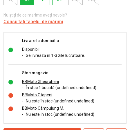
Nu știți de ce mărime aveți nevoie?
Consultați tabelul de mărimi
Livrare la domiciliu
Disponibil
-
Se livrează în 1-3 zile lucrătoare.
Stoc magazin
BBMoto Gheorgheni
-
În stoc 1 bucată (undefined undefined)
BBMoto Otopeni
-
Nu este în stoc (undefined undefined)
BBMoto Câmpulung M.
-
Nu este în stoc (undefined undefined)