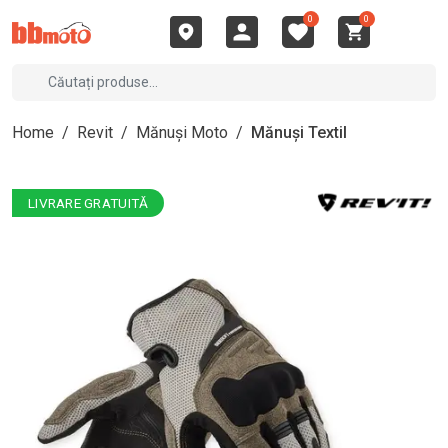
0
0
Home
/
Revit
/
Mănuși Moto
/
Mănuși Textil
LIVRARE GRATUITĂ