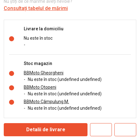
Nu știți de ce mărime aveți nevoie?
Consultați tabelul de mărimi
Livrare la domiciliu
Nu este în stoc
-
Stoc magazin
BBMoto Gheorgheni
-
Nu este în stoc (undefined undefined)
BBMoto Otopeni
-
Nu este în stoc (undefined undefined)
BBMoto Câmpulung M.
-
Nu este în stoc (undefined undefined)
Detalii de livrare