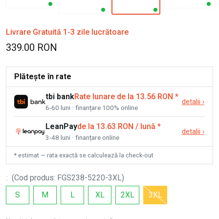
Livrare Gratuită 1-3 zile lucrătoare
339.00 RON
Plătește în rate
tbi bank
Rate lunare de la 13.56 RON
*
detalii
›
6-60 luni · finanțare 100% online
LeanPay
de la 13.63 RON / lună
*
detalii
›
3-48 luni · finanțare online
* estimat — rata exactă se calculează la check-out
:
(
Cod produs
:
FGS238-5220-3XL
)
S
M
L
XL
2XL
3XL