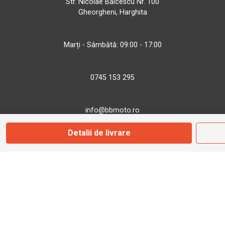
Str. Nicolae Bălcescu Nr. 100
Gheorgheni, Harghita
Marți - Sâmbătă: 09:00 - 17:00
0745 153 295
info@bbmoto.ro
Detalii de livrare
Magazin
Otopeni
Str. Ferme D Nr. 2
Otopeni, Ilfov