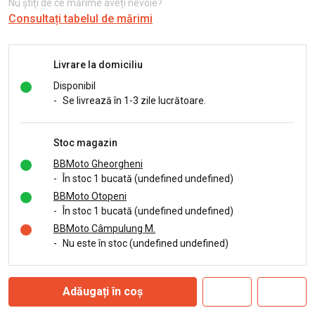
Nu știți de ce mărime aveți nevoie?
Consultați tabelul de mărimi
Livrare la domiciliu
Disponibil
-
Se livrează în 1-3 zile lucrătoare.
Stoc magazin
BBMoto Gheorgheni
-
În stoc 1 bucată (undefined undefined)
BBMoto Otopeni
-
În stoc 1 bucată (undefined undefined)
BBMoto Câmpulung M.
-
Nu este în stoc (undefined undefined)
Adăugați în coș