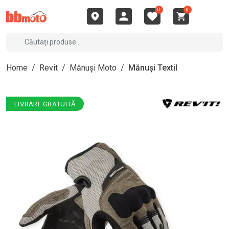
0
0
Home
/
Revit
/
Mănuși Moto
/
Mănuși Textil
LIVRARE GRATUITĂ