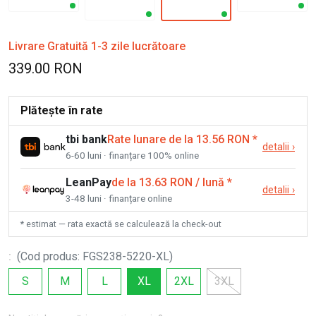
Livrare Gratuită 1-3 zile lucrătoare
339.00 RON
Plătește în rate
tbi bank
Rate lunare de la 13.56 RON
*
detalii
›
6-60 luni · finanțare 100% online
LeanPay
de la 13.63 RON / lună
*
detalii
›
3-48 luni · finanțare online
* estimat — rata exactă se calculează la check-out
:
(
Cod produs
:
FGS238-5220-XL
)
S
M
L
XL
2XL
3XL