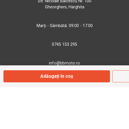
Str. Nicolae Bălcescu Nr. 100
Gheorgheni, Harghita
Marți - Sâmbătă: 09:00 - 17:00
0745 153 295
info@bbmoto.ro
Adăugați în coș
Magazin
Otopeni
Str. Ferme D Nr. 2
Otopeni, Ilfov