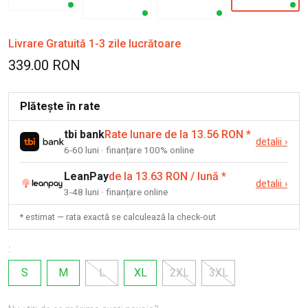
Livrare Gratuită 1-3 zile lucrătoare
339.00 RON
Plătește în rate
tbi bank
Rate lunare de la 13.56 RON
*
detalii
›
6-60 luni · finanțare 100% online
LeanPay
de la 13.63 RON / lună
*
detalii
›
3-48 luni · finanțare online
* estimat — rata exactă se calculează la check-out
:
S
M
L
XL
2XL
3XL