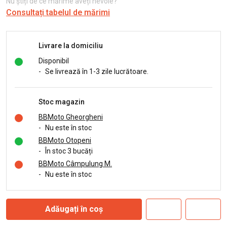
Nu știți de ce mărime aveți nevoie?
Consultați tabelul de mărimi
Livrare la domiciliu
Disponibil
-
Se livrează în 1-3 zile lucrătoare.
Stoc magazin
BBMoto Gheorgheni
-
Nu este în stoc
BBMoto Otopeni
-
În stoc 3 bucăți
BBMoto Câmpulung M.
-
Nu este în stoc
Adăugați în coș