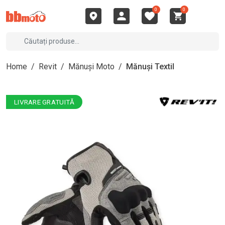
0
0
Home
/
Revit
/
Mănuși Moto
/
Mănuși Textil
LIVRARE GRATUITĂ