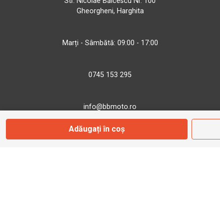
Str. Nicolae Bălcescu Nr. 100
Gheorgheni, Harghita
Marți - Sâmbătă: 09:00 - 17:00
0745 153 295
info@bbmoto.ro
Adăugați în coș
Magazin
Otopeni
Str. Ferme D Nr. 2
Otopeni, Ilfov