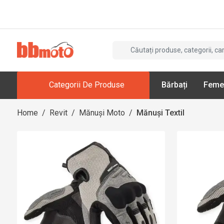
Categorii De Produse
Bărbați
Feme
Home
/
Revit
/
Mănuși Moto
/
Mănuși Textil