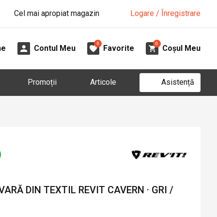
Cel mai apropiat magazin
Logare / Înregistrare
0
0
ne
Contul Meu
Favorite
Coșul Meu
Asistență
Promoții
Articole
ARĂ DIN TEXTIL REVIT CAVERN · GRI /