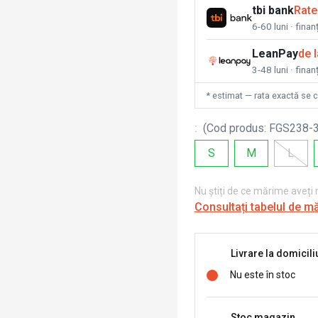
tbi bank
Rate
6-60 luni · fina
LeanPay
de 
3-48 luni · finan
* estimat — rata exactă se 
:
(
Cod produs
:
FGS238-
S
M
L
Nu știți de ce mărime aveți
Consultați tabelul de m
Livrare la domicili
Nu este în stoc
Stoc magazin