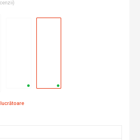
cenzii
)
 lucrătoare