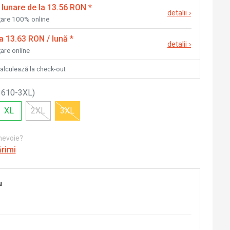
 lunare de la 13.56 RON
*
detalii
›
nțare 100% online
la 13.63 RON / lună
*
detalii
›
țare online
calculează la check-out
3610-3XL
)
XL
2XL
3XL
 nevoie?
ărimi
u