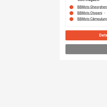
BBMoto Gheorghen
BBMoto Otopeni
-
BBMoto Câmpulung
Deta