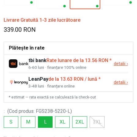
Livrare Gratuită 1-3 zile lucrătoare
339.00 RON
Plătește în rate
tbi bank
Rate lunare de la 13.56 RON
*
detalii
›
6-60 luni · finanțare 100% online
LeanPay
de la 13.63 RON / lună
*
detalii
›
3-48 luni · finanțare online
* estimat — rata exactă se calculează la check-out
:
(
Cod produs
:
FGS238-5220-L
)
S
M
L
XL
2XL
3XL