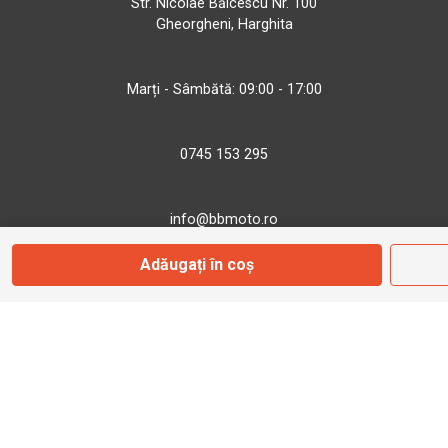
Str. Nicolae Bălcescu Nr. 100
Gheorgheni, Harghita
Marți - Sâmbătă: 09:00 - 17:00
0745 153 295
info@bbmoto.ro
Adăugați în coș
Magazin
Otopeni
Str. Ferme D Nr. 2
Otopeni, Ilfov