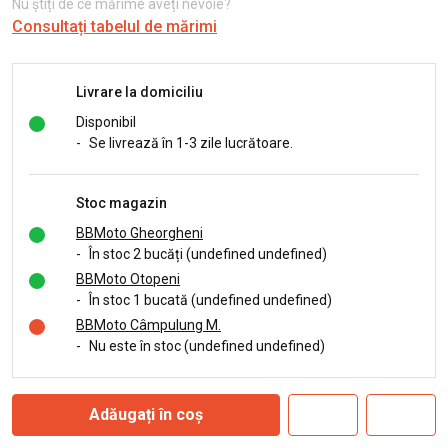
Nu știți de ce mărime aveți nevoie?
Consultați tabelul de mărimi
Livrare la domiciliu
Disponibil
-
Se livrează în 1-3 zile lucrătoare.
Stoc magazin
BBMoto Gheorgheni
-
În stoc 2 bucăți (undefined undefined)
BBMoto Otopeni
-
În stoc 1 bucată (undefined undefined)
BBMoto Câmpulung M.
-
Nu este în stoc (undefined undefined)
Adăugați în coș