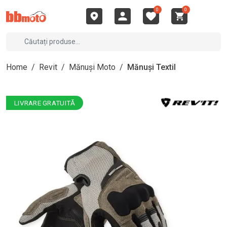
0
0
Home
/
Revit
/
Mănuși Moto
/
Mănuși Textil
LIVRARE GRATUITĂ