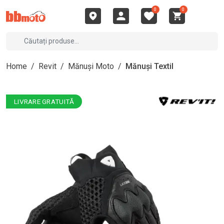
0
0
Home
/
Revit
/
Mănuși Moto
/
Mănuși Textil
LIVRARE GRATUITĂ