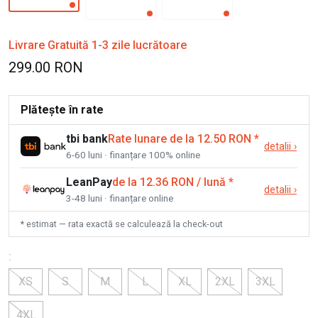
Livrare Gratuită 1-3 zile lucrătoare
299.00 RON
Plătește în rate
tbi bank
Rate lunare de la 12.50 RON
*
detalii
›
6-60 luni · finanțare 100% online
LeanPay
de la 12.36 RON / lună
*
detalii
›
3-48 luni · finanțare online
* estimat — rata exactă se calculează la check-out
:
XS
S
M
L
XL
2XL
3XL
4XL