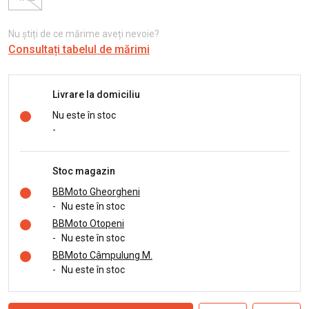
Nu știți de ce mărime aveți nevoie?
Consultați tabelul de mărimi
Livrare la domiciliu
Nu este în stoc
-
Stoc magazin
BBMoto Gheorgheni
-
Nu este în stoc
BBMoto Otopeni
-
Nu este în stoc
BBMoto Câmpulung M.
-
Nu este în stoc