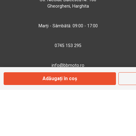
Gheorgheni, Harghita
Marți - Sâmbătă: 09:00 - 17:00
0745 153 295
info@bbmoto.ro
Adăugați în coș
Magazin
Otopeni
Str. Ferme D Nr. 2
Otopeni, Ilfov