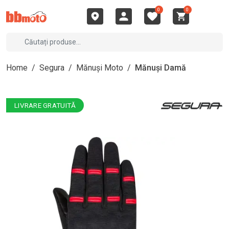
0
0
Home
/
Segura
/
Mănuși Moto
/
Mănuși Damă
LIVRARE GRATUITĂ