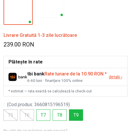
Livrare Gratuită 1-3 zile lucrătoare
239.00 RON
Plătește în rate
tbi bank
Rate lunare de la 10.90 RON
*
detalii
›
6-60 luni · finanțare 100% online
* estimat — rata exactă se calculează la check-out
:
(
Cod produs
:
3660815196519
)
T5
T6
T7
T8
T9
Nu știți de ce mărime aveți nevoie?