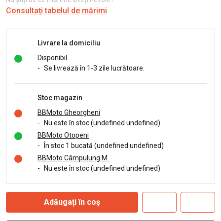
Consultați tabelul de mărimi
Livrare la domiciliu
Disponibil
-
Se livrează în 1-3 zile lucrătoare.
Stoc magazin
BBMoto Gheorgheni
-
Nu este în stoc (undefined undefined)
BBMoto Otopeni
-
În stoc 1 bucată (undefined undefined)
BBMoto Câmpulung M.
-
Nu este în stoc (undefined undefined)
Adăugați în coș