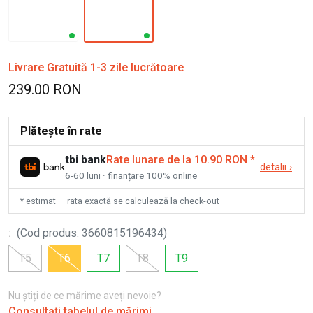
Livrare Gratuită 1-3 zile lucrătoare
239.00 RON
Plătește în rate
tbi bank
Rate lunare de la 10.90 RON
*
detalii
›
6-60 luni · finanțare 100% online
* estimat — rata exactă se calculează la check-out
:
(
Cod produs
:
3660815196434
)
T5
T6
T7
T8
T9
Nu știți de ce mărime aveți nevoie?
Consultați tabelul de mărimi