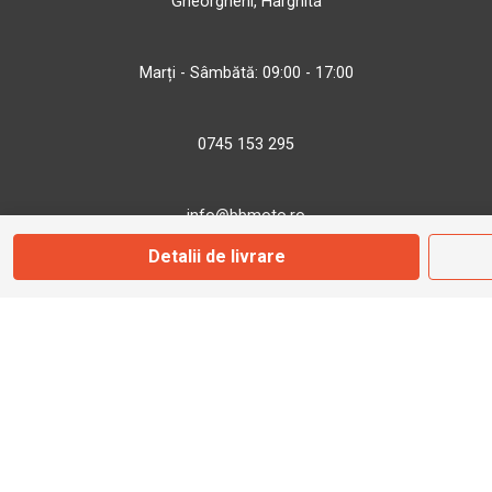
Gheorgheni, Harghita
Marți - Sâmbătă: 09:00 - 17:00
0745 153 295
info@bbmoto.ro
Detalii de livrare
Magazin
Otopeni
Str. Ferme D Nr. 2
Otopeni, Ilfov