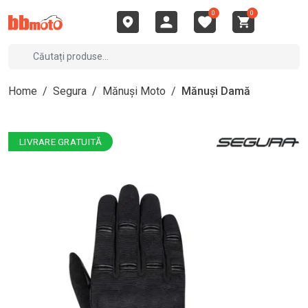
0
0
Home
/
Segura
/
Mănuși Moto
/
Mănuși Damă
LIVRARE GRATUITĂ