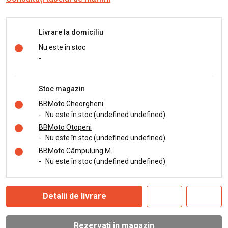
Livrare la domiciliu
Nu este în stoc
-
Stoc magazin
BBMoto Gheorgheni
-
Nu este în stoc (undefined undefined)
BBMoto Otopeni
-
Nu este în stoc (undefined undefined)
BBMoto Câmpulung M.
-
Nu este în stoc (undefined undefined)
Detalii de livrare
Rezervați în magazin