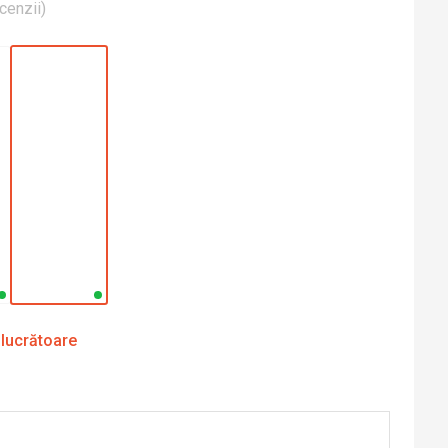
cenzii
)
 lucrătoare