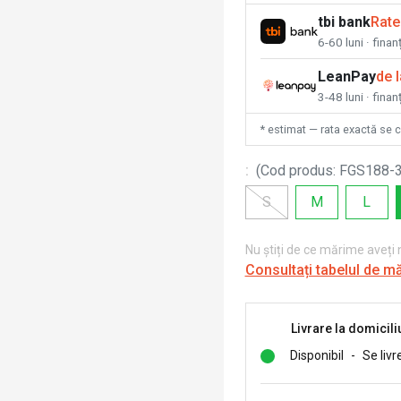
tbi bank
Rate
6-60 luni · fina
LeanPay
de 
3-48 luni · finan
* estimat — rata exactă se 
:
(
Cod produs
:
FGS188-
S
M
L
Nu știți de ce mărime aveți
Consultați tabelul de m
Livrare la domicili
Disponibil
-
Se livr