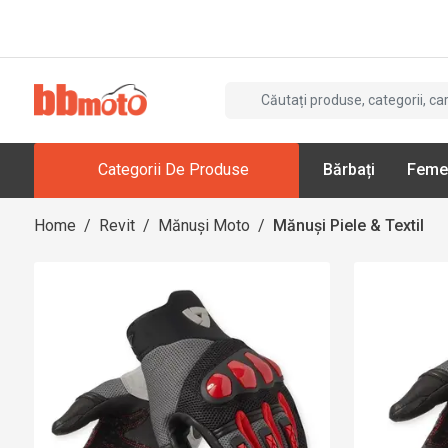
Categorii De Produse
Bărbați
Feme
Home
/
Revit
/
Mănuși Moto
/
Mănuși Piele & Textil