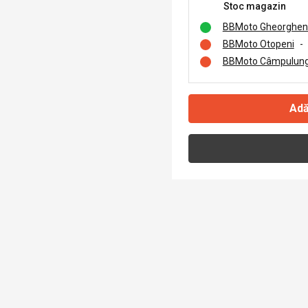
Stoc magazin
BBMoto Gheorghen
BBMoto Otopeni
-
BBMoto Câmpulung
Adă