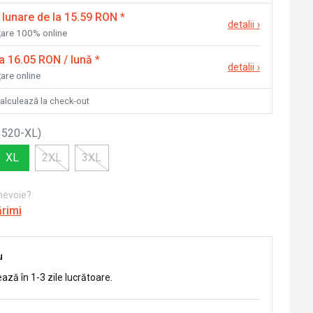
 lunare de la 15.59 RON
*
detalii
›
nțare 100% online
la 16.05 RON / lună
*
detalii
›
țare online
calculează la check-out
3520-XL
)
XL
2XL
3XL
 nevoie?
ărimi
u
ează în 1-3 zile lucrătoare.