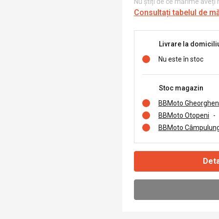
Nu știți de ce mărime aveți
Consultați tabelul de m
Livrare la domicili
Nu este în stoc
Stoc magazin
BBMoto Gheorghen
BBMoto Otopeni
-
BBMoto Câmpulung
Deta