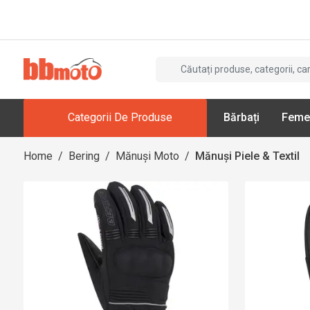
Categorii De Produse
Bărbați
Feme
Home
/
Bering
/
Mănuși Moto
/
Mănuși Piele & Textil