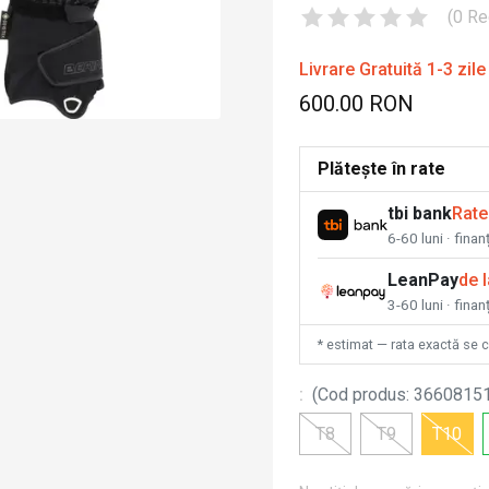
(
0
Re
Livrare Gratuită 1-3 zile
600.00 RON
Plătește în rate
tbi bank
Rate
6-60 luni · fina
LeanPay
de 
3-60 luni · finan
* estimat — rata exactă se 
:
(
Cod produs
:
3660815
T8
T9
T10