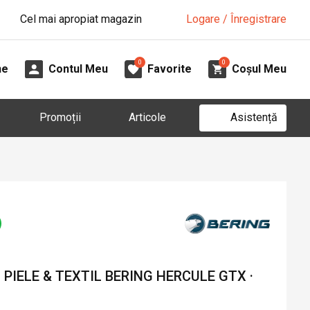
Cel mai apropiat magazin
Logare / Înregistrare
0
0
ne
Contul Meu
Favorite
Coșul Meu
Asistență
Promoții
Articole
PIELE & TEXTIL BERING HERCULE GTX ·