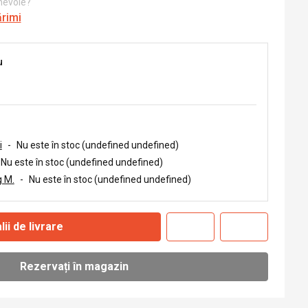
 nevoie?
ărimi
u
i
-
Nu este în stoc (undefined undefined)
Nu este în stoc (undefined undefined)
 M.
-
Nu este în stoc (undefined undefined)
lii de livrare
Rezervați în magazin