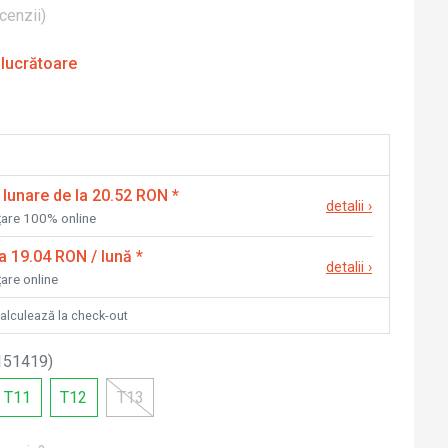
cenzii
)
 lucrătoare
 lunare de la 20.52 RON
*
detalii
›
nțare 100% online
la 19.04 RON / lună
*
detalii
›
țare online
calculează la check-out
151419
)
T11
T12
T13