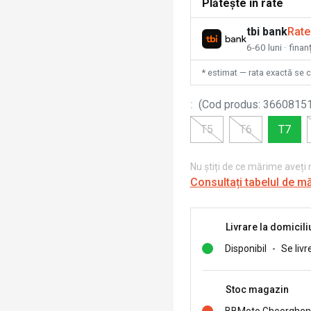
Plătește în rate
tbi bank
Rate
6-60 luni · fina
* estimat — rata exactă se 
:
(
Cod produs
:
3660815
T5
T6
T7
Nu știți de ce mărime aveți
Consultați tabelul de m
Livrare la domicili
Disponibil
-
Se livr
Stoc magazin
BBMoto Gheorghen