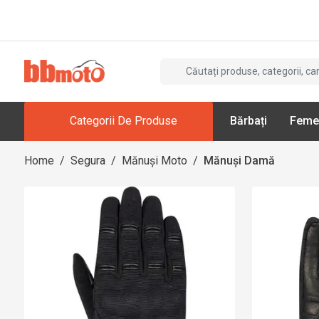
Categorii De Produse
Bărbați
Feme
Home
/
Segura
/
Mănuși Moto
/
Mănuși Damă