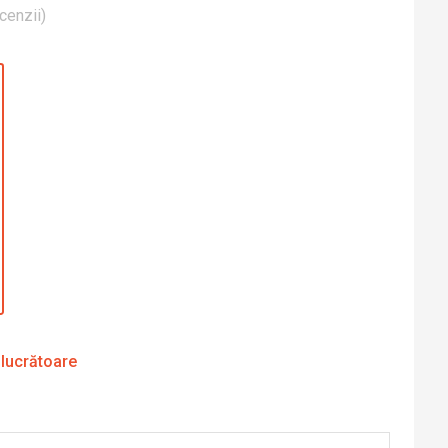
cenzii
)
 lucrătoare