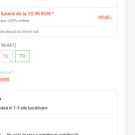
 lunare de la 10.90 RON
*
detalii
›
nțare 100% online
calculează la check-out
196441
)
T8
T9
 nevoie?
ărimi
u
ează în 1-3 zile lucrătoare.
i
-
Nu este în stoc (undefined undefined)