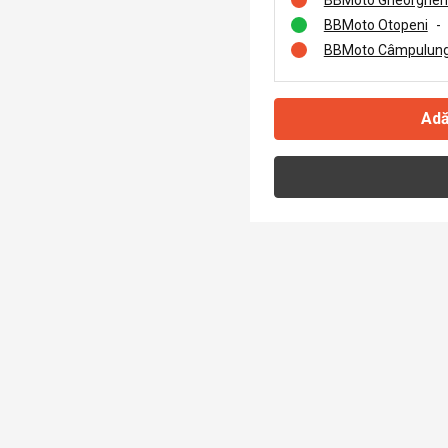
BBMoto Otopeni
-
BBMoto Câmpulung
Adă