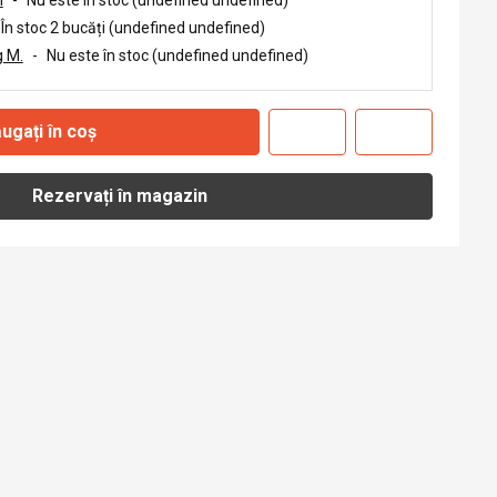
În stoc 2 bucăți (undefined undefined)
 M.
-
Nu este în stoc (undefined undefined)
ugați în coș
Rezervați în magazin