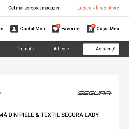
Cel mai apropiat magazin
Logare / Înregistrare
0
0
ne
Contul Meu
Favorite
Coșul Meu
Asistență
Promoții
Articole
Ă DIN PIELE & TEXTIL SEGURA LADY