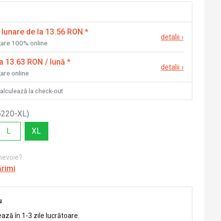
 lunare de la 13.56 RON
*
detalii
›
nțare 100% online
la 13.63 RON / lună
*
detalii
›
țare online
calculează la check-out
5220-XL
)
L
XL
 nevoie?
ărimi
u
ează în 1-3 zile lucrătoare.