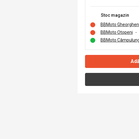
Stoc magazin
BBMoto Gheorghen
BBMoto Otopeni
-
BBMoto Câmpulung
Adă