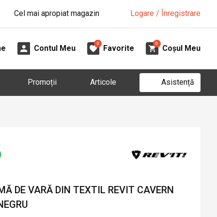
Cel mai apropiat magazin
Logare / Înregistrare
0
0
ne
Contul Meu
Favorite
Coșul Meu
Asistență
Promoții
Articole
Ă DE VARĂ DIN TEXTIL REVIT CAVERN
 NEGRU