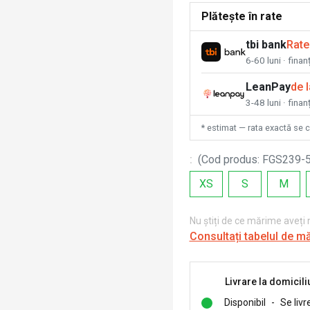
Plătește în rate
tbi bank
Rate
6-60 luni · fina
LeanPay
de 
3-48 luni · finan
* estimat — rata exactă se 
:
(
Cod produs
:
FGS239-
XS
S
M
Nu știți de ce mărime aveți
Consultați tabelul de m
Livrare la domicili
Disponibil
-
Se livr