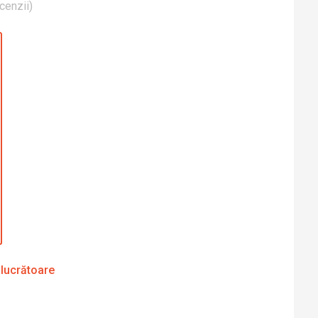
cenzii
)
 lucrătoare