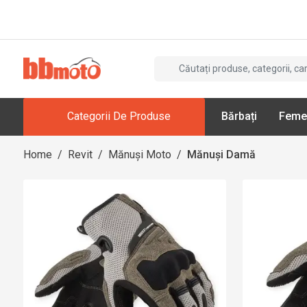
Categorii De Produse
Bărbați
Feme
Home
/
Revit
/
Mănuși Moto
/
Mănuși Damă