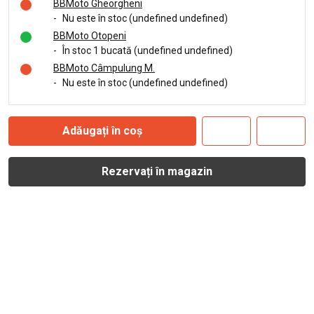
BBMoto Gheorgheni
-
Nu este în stoc (undefined undefined)
BBMoto Otopeni
-
În stoc 1 bucată (undefined undefined)
BBMoto Câmpulung M.
-
Nu este în stoc (undefined undefined)
Adăugați în coș
Rezervați în magazin