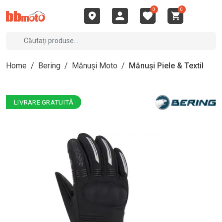
0
0
Home
/
Bering
/
Mănuși Moto
/
Mănuși Piele & Textil
LIVRARE GRATUITĂ