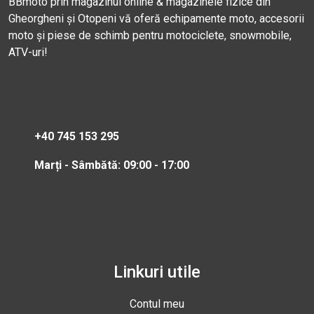
BBmoto prin magazinul online & magazinele fizice din
Gheorgheni și Otopeni vă oferă echipamente moto, accesorii
moto și piese de schimb pentru motociclete, snowmobile,
ATV-uri!
+40 745 153 295
Marți - Sâmbătă: 09:00 - 17:00
Linkuri utile
Contul meu