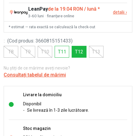
LeanPay
de la 19.04 RON / lună
*
detalii
›
3-60 luni · finanțare online
* estimat — rata exactă se calculează la check-out
:
(
Cod produs
:
3660815151433
)
T8
T9
T10
T11
T12
T13
Nu știți de ce mărime aveți nevoie?
Consultați tabelul de mărimi
Livrare la domiciliu
Disponibil
-
Se livrează în 1-3 zile lucrătoare.
Stoc magazin