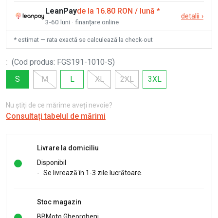
LeanPay
de la 16.80 RON / lună
*
detalii
›
3-60 luni · finanțare online
* estimat — rata exactă se calculează la check-out
:
(
Cod produs
:
FGS191-1010-S
)
S
M
L
XL
2XL
3XL
Nu știți de ce mărime aveți nevoie?
Consultați tabelul de mărimi
Livrare la domiciliu
Disponibil
-
Se livrează în 1-3 zile lucrătoare.
Stoc magazin
BBMoto Gheorgheni