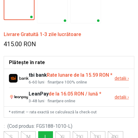
Livrare Gratuită 1-3 zile lucrătoare
415.00 RON
Plătește în rate
tbi bank
Rate lunare de la 15.59 RON
*
detalii
›
6-60 luni · finanțare 100% online
LeanPay
de la 16.05 RON / lună
*
detalii
›
3-48 luni · finanțare online
* estimat — rata exactă se calculează la check-out
:
(
Cod produs
:
FGS188-1010-L
)
S
M
L
XL
2XL
3XL
4XL