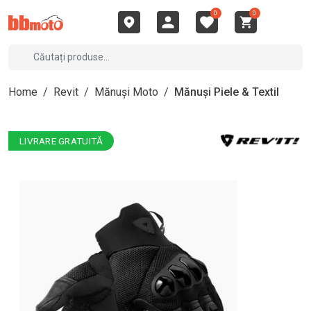
0
0
Home
/
Revit
/
Mănuși Moto
/
Mănuși Piele & Textil
LIVRARE GRATUITĂ