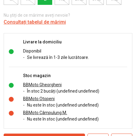
Nu știți de ce mărime aveți nevoie?
Consultați tabelul de mărimi
Livrare la domiciliu
Disponibil
-
Se livrează în 1-3 zile lucrătoare.
Stoc magazin
BBMoto Gheorgheni
-
În stoc 2 bucăți (undefined undefined)
BBMoto Otopeni
-
Nu este în stoc (undefined undefined)
BBMoto Câmpulung M.
-
Nu este în stoc (undefined undefined)