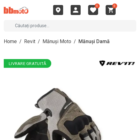
0
0
Home
/
Revit
/
Mănuși Moto
/
Mănuși Damă
LIVRARE GRATUITĂ