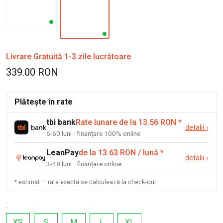
Livrare Gratuită 1-3 zile lucrătoare
339.00 RON
Plătește în rate
tbi bank
Rate lunare de la 13.56 RON
*
detalii
›
6-60 luni · finanțare 100% online
LeanPay
de la 13.63 RON / lună
*
detalii
›
3-48 luni · finanțare online
* estimat — rata exactă se calculează la check-out
:
XS
S
M
L
XL