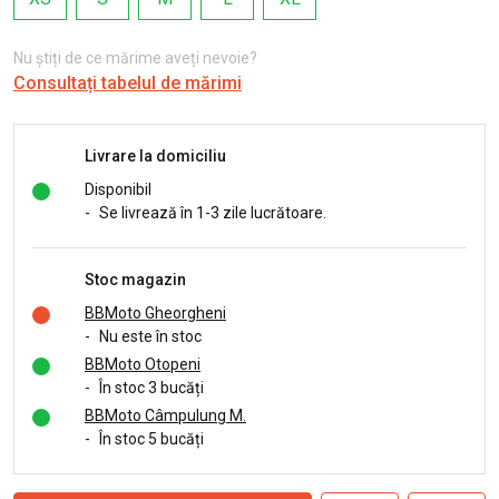
Nu știți de ce mărime aveți nevoie?
Consultați tabelul de mărimi
Livrare la domiciliu
Disponibil
-
Se livrează în 1-3 zile lucrătoare.
Stoc magazin
BBMoto Gheorgheni
-
Nu este în stoc
BBMoto Otopeni
-
În stoc 3 bucăți
BBMoto Câmpulung M.
-
În stoc 5 bucăți