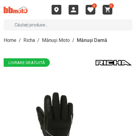
0
0
Home
/
Richa
/
Mănuși Moto
/
Mănuși Damă
LIVRARE GRATUITĂ