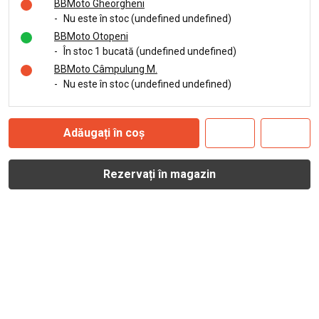
BBMoto Gheorgheni
-
Nu este în stoc (undefined undefined)
BBMoto Otopeni
-
În stoc 1 bucată (undefined undefined)
BBMoto Câmpulung M.
-
Nu este în stoc (undefined undefined)
Adăugați în coș
Rezervați în magazin