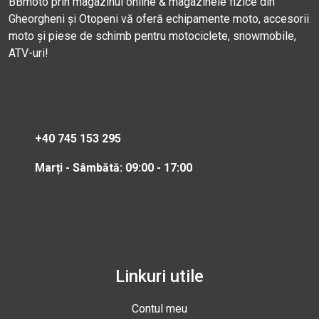
BBmoto prin magazinul online & magazinele fizice din
Gheorgheni și Otopeni vă oferă echipamente moto, accesorii
moto și piese de schimb pentru motociclete, snowmobile,
ATV-uri!
+40 745 153 295
Marți - Sâmbătă: 09:00 - 17:00
Linkuri utile
Contul meu