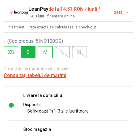
LeanPay
de la 14.51 RON / lună
*
detalii
›
3-60 luni · finanțare online
* estimat — rata exactă se calculează la check-out
:
(
Cod produs
:
5IND100DS
)
XS
S
M
L
XL
Nu știți de ce mărime aveți nevoie?
Consultați tabelul de mărimi
Livrare la domiciliu
Disponibil
-
Se livrează în 1-3 zile lucrătoare.
Stoc magazin