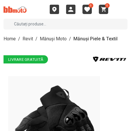
0
0
Home
/
Revit
/
Mănuși Moto
/
Mănuși Piele & Textil
LIVRARE GRATUITĂ