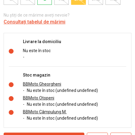
Nu știți de ce mărime aveți nevoie?
Consultați tabelul de mărimi
Livrare la domiciliu
Nu este în stoc
-
Stoc magazin
BBMoto Gheorgheni
-
Nu este în stoc (undefined undefined)
BBMoto Otopeni
-
Nu este în stoc (undefined undefined)
BBMoto Câmpulung M.
-
Nu este în stoc (undefined undefined)