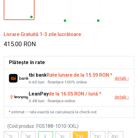
Livrare Gratuită 1-3 zile lucrătoare
415.00 RON
Plătește în rate
tbi bank
Rate lunare de la 15.59 RON
*
detalii
›
6-60 luni · finanțare 100% online
LeanPay
de la 16.05 RON / lună
*
detalii
›
3-48 luni · finanțare online
* estimat — rata exactă se calculează la check-out
:
(
Cod produs
:
FGS188-1010-XXL
)
S
M
L
XL
2XL
3XL
4XL