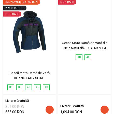
ECONOMISIȚI
221.00 RON
LICHIDARE
25
%
REDUCERE
LICHIDARE
Geacă Moto Damă de Vară din
Piele Naturală SIXGEAR MILA
40
44
Geacă Moto Damă de Vară
BERING LADY SPIRIT
36
38
40
46
48
Livrare Gratuită
Livrare Gratuită
876.00 RON
655.00 RON
1,094.00 RON