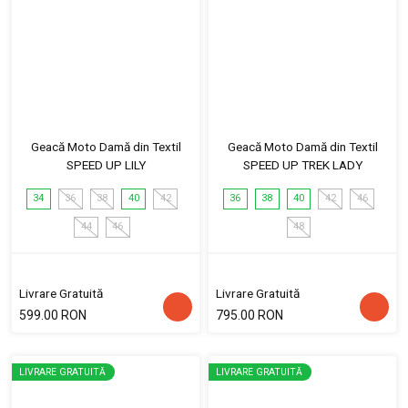
Geacă Moto Damă din Textil
Geacă Moto Damă din Textil
SPEED UP LILY
SPEED UP TREK LADY
34
36
38
40
42
36
38
40
42
46
44
46
48
Livrare Gratuită
Livrare Gratuită
599.00 RON
795.00 RON
LIVRARE GRATUITĂ
LIVRARE GRATUITĂ