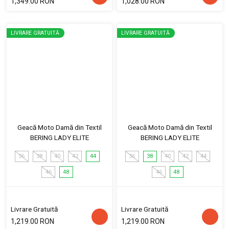
1,349.00 RON
1,028.00 RON
LIVRARE GRATUITĂ
LIVRARE GRATUITĂ
Geacă Moto Damă din Textil
Geacă Moto Damă din Textil
BERING LADY ELITE
BERING LADY ELITE
36
38
40
42
44
36
38
40
42
44
46
48
46
48
Livrare Gratuită
Livrare Gratuită
1,219.00 RON
1,219.00 RON