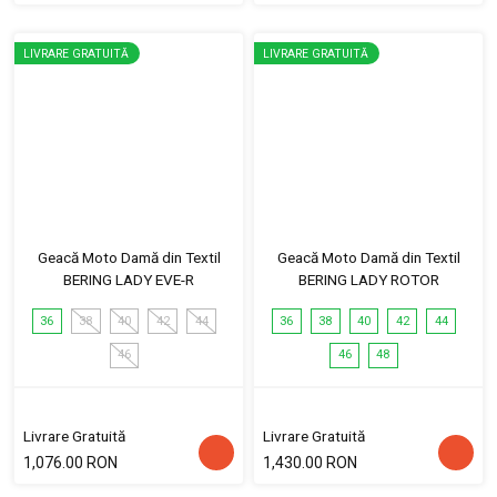
LIVRARE GRATUITĂ
LIVRARE GRATUITĂ
Geacă Moto Damă din Textil
Geacă Moto Damă din Textil
BERING LADY EVE-R
BERING LADY ROTOR
36
38
40
42
44
36
38
40
42
44
46
46
48
Livrare Gratuită
Livrare Gratuită
1,076.00 RON
1,430.00 RON