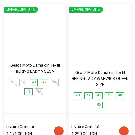
LIVRARE GRATUITĂ
LIVRARE GRATUITĂ
Geacă Moto Damă din Textil
BERING LADY VOLGA
Geacă Moto Damă din Textil
BERING LADY WARWICK QUEEN
36
38
40
42
44
SIZE
46
48
40
42
44
46
48
50
Livrare Gratuită
Livrare Gratuită
1,171.00 RON
1,290.00 RON