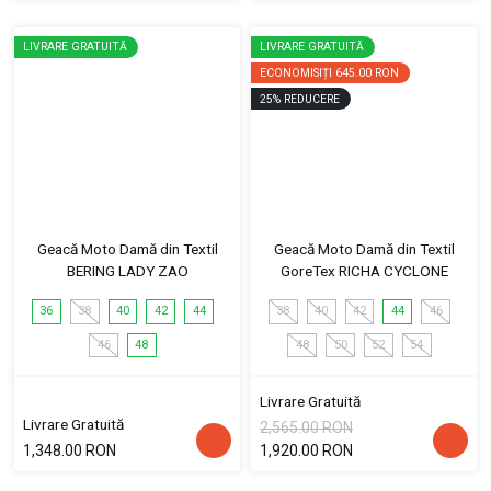
LIVRARE GRATUITĂ
LIVRARE GRATUITĂ
ECONOMISIȚI
645.00 RON
25
%
REDUCERE
Geacă Moto Damă din Textil
Geacă Moto Damă din Textil
BERING LADY ZAO
GoreTex RICHA CYCLONE
36
38
40
42
44
38
40
42
44
46
46
48
48
50
52
54
Livrare Gratuită
Livrare Gratuită
2,565.00 RON
1,348.00 RON
1,920.00 RON