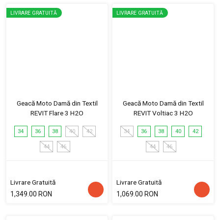
LIVRARE GRATUITĂ
LIVRARE GRATUITĂ
Geacă Moto Damă din Textil
Geacă Moto Damă din Textil
REVIT Flare 3 H2O
REVIT Voltiac 3 H2O
34
36
38
40
42
34
36
38
40
42
44
46
44
46
Livrare Gratuită
Livrare Gratuită
1,349.00 RON
1,069.00 RON