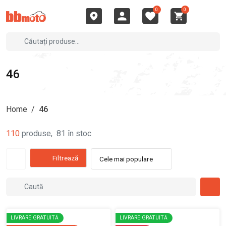
0
0
46
Home
/
46
110
produse
,
81
în stoc
Filtrează
Cele mai populare
LIVRARE GRATUITĂ
LIVRARE GRATUITĂ