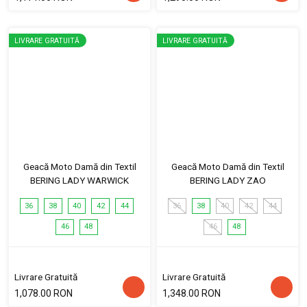
LIVRARE GRATUITĂ
LIVRARE GRATUITĂ
Geacă Moto Damă din Textil
Geacă Moto Damă din Textil
BERING LADY WARWICK
BERING LADY ZAO
36
38
40
42
44
36
38
40
42
44
46
48
46
48
Livrare Gratuită
Livrare Gratuită
1,078.00 RON
1,348.00 RON