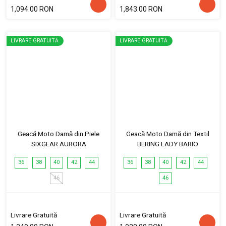
1,094.00 RON
1,843.00 RON
LIVRARE GRATUITĂ
LIVRARE GRATUITĂ
Geacă Moto Damă din Piele
Geacă Moto Damă din Textil
SIXGEAR AURORA
BERING LADY BARIO
36
38
40
42
44
36
38
40
42
44
46
46
Livrare Gratuită
Livrare Gratuită