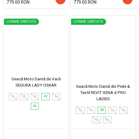
779.00 RON
779.00 RON
LIVRARE GRATUITĂ
LIVRARE GRATUITĂ
Geacă Moto Damă de Vară
SEGURA LADY OSKAR
Geacă Moto Damă din Piele &
Textil REVIT XENA 4 PRO
36
38
40
42
44
LADIES
46
34
36
38
40
42
44
46