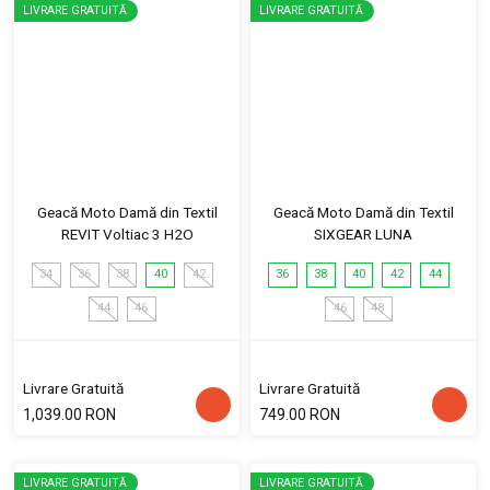
LIVRARE GRATUITĂ
LIVRARE GRATUITĂ
Geacă Moto Damă din Textil
Geacă Moto Damă din Textil
REVIT Voltiac 3 H2O
SIXGEAR LUNA
34
36
38
40
42
36
38
40
42
44
44
46
46
48
Livrare Gratuită
Livrare Gratuită
1,039.00 RON
749.00 RON
LIVRARE GRATUITĂ
LIVRARE GRATUITĂ