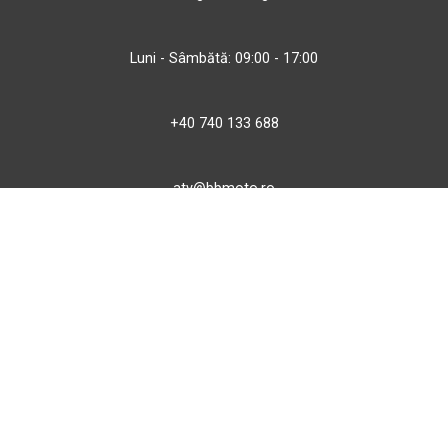
Luni - Sâmbătă: 09:00 - 17:00
+40 740 133 688
atv@bbmoto.ro
Magazin
BBmoto ATV Otopeni
Str. Ferme D Nr. 2
Otopeni, Ilfov