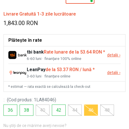
Livrare Gratuită 1-3 zile lucrătoare
1,843.00 RON
Plătește în rate
tbi bank
Rate lunare de la 53.64 RON
*
detalii
›
6-60 luni · finanțare 100% online
LeanPay
de la 53.37 RON / lună
*
detalii
›
3-60 luni · finanțare online
* estimat — rata exactă se calculează la check-out
:
(
Cod produs
:
1LA84046
)
36
38
40
42
44
46
48
Nu știți de ce mărime aveți nevoie?