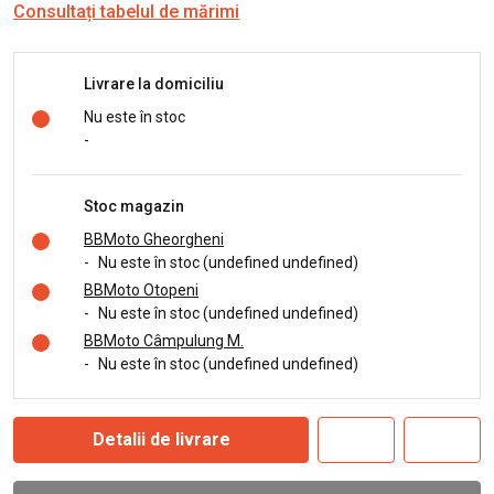
Consultați tabelul de mărimi
Livrare la domiciliu
Nu este în stoc
-
Stoc magazin
BBMoto Gheorgheni
-
Nu este în stoc (undefined undefined)
BBMoto Otopeni
-
Nu este în stoc (undefined undefined)
BBMoto Câmpulung M.
-
Nu este în stoc (undefined undefined)
Detalii de livrare