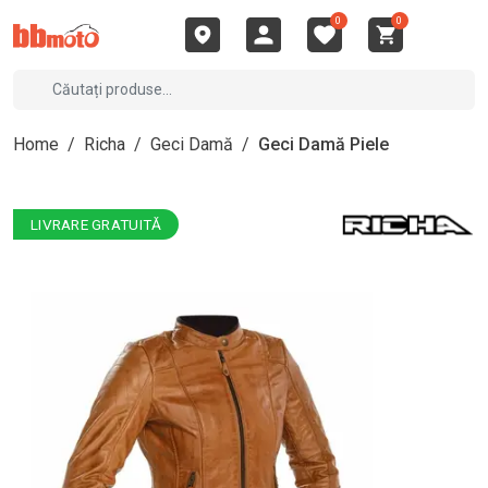
0
0
Home
/
Richa
/
Geci Damă
/
Geci Damă Piele
LIVRARE GRATUITĂ