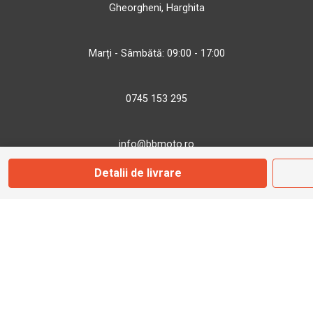
Gheorgheni, Harghita
Marți - Sâmbătă: 09:00 - 17:00
0745 153 295
info@bbmoto.ro
Detalii de livrare
Magazin
Otopeni
Str. Ferme D Nr. 2
Otopeni, Ilfov