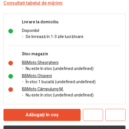
Consultați tabelul de mărimi
Livrare la domiciliu
Disponibil
-
Se livrează în 1-3 zile lucrătoare.
Stoc magazin
BBMoto Gheorgheni
-
Nu este în stoc (undefined undefined)
BBMoto Otopeni
-
În stoc 1 bucată (undefined undefined)
BBMoto Câmpulung M.
-
Nu este în stoc (undefined undefined)
Adăugați în coș