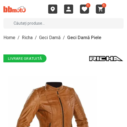
0
0
Home
/
Richa
/
Geci Damă
/
Geci Damă Piele
LIVRARE GRATUITĂ