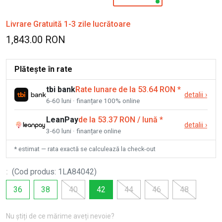
Livrare Gratuită 1-3 zile lucrătoare
1,843.00 RON
Plătește în rate
tbi bank
Rate lunare de la 53.64 RON
*
detalii
›
6-60 luni · finanțare 100% online
LeanPay
de la 53.37 RON / lună
*
detalii
›
3-60 luni · finanțare online
* estimat — rata exactă se calculează la check-out
:
(
Cod produs
:
1LA84042
)
36
38
40
42
44
46
48
Nu știți de ce mărime aveți nevoie?