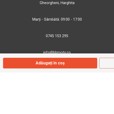
Gheorgheni, Harghita
Marți - Sâmbătă: 09:00 - 17:00
0745 153 295
info@bbmoto.ro
Adăugați în coș
Magazin
Otopeni
Str. Ferme D Nr. 2
Otopeni, Ilfov