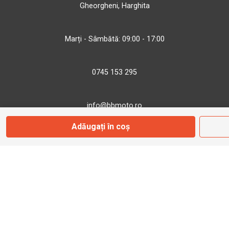
Gheorgheni, Harghita
Marți - Sâmbătă: 09:00 - 17:00
0745 153 295
info@bbmoto.ro
Adăugați în coș
Magazin
Otopeni
Str. Ferme D Nr. 2
Otopeni, Ilfov