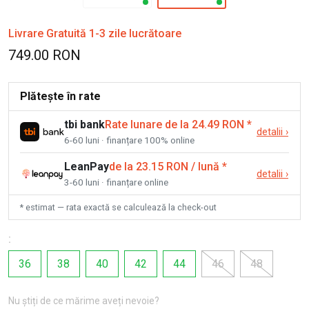
Livrare Gratuită 1-3 zile lucrătoare
749.00 RON
Plătește în rate
tbi bank
Rate lunare de la 24.49 RON
*
detalii
›
6-60 luni · finanțare 100% online
LeanPay
de la 23.15 RON / lună
*
detalii
›
3-60 luni · finanțare online
* estimat — rata exactă se calculează la check-out
:
36
38
40
42
44
46
48
Nu știți de ce mărime aveți nevoie?