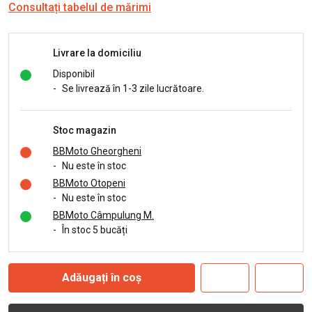
Consultați tabelul de mărimi
Livrare la domiciliu
Disponibil
-
Se livrează în 1-3 zile lucrătoare.
Stoc magazin
BBMoto Gheorgheni
-
Nu este în stoc
BBMoto Otopeni
-
Nu este în stoc
BBMoto Câmpulung M.
-
În stoc 5 bucăți
Adăugați în coș