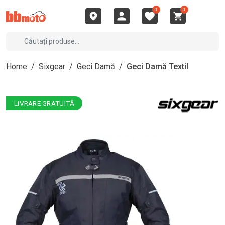
0
0
Home
/
Sixgear
/
Geci Damă
/
Geci Damă Textil
LIVRARE GRATUITĂ