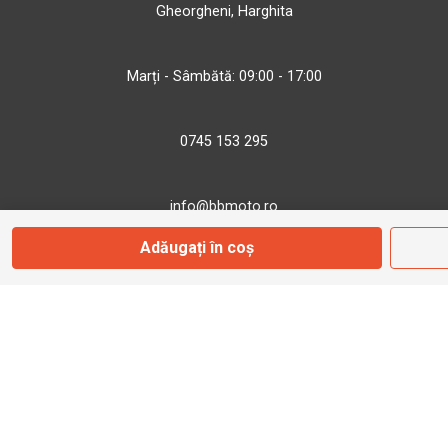
Gheorgheni, Harghita
Marți - Sâmbătă: 09:00 - 17:00
0745 153 295
info@bbmoto.ro
Adăugați în coș
Magazin
Otopeni
Str. Ferme D Nr. 2
Otopeni, Ilfov