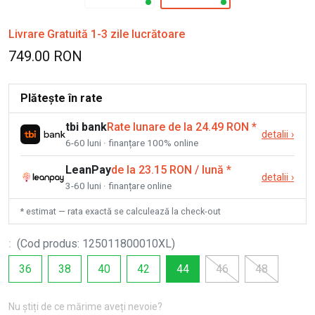
Livrare Gratuită 1-3 zile lucrătoare
749.00 RON
Plătește în rate
tbi bank
Rate lunare de la 24.49 RON
*
detalii
›
6-60 luni · finanțare 100% online
LeanPay
de la 23.15 RON / lună
*
detalii
›
3-60 luni · finanțare online
* estimat — rata exactă se calculează la check-out
:
(
Cod produs
:
125011800010XL
)
36
38
40
42
44
46
48
Nu știți de ce mărime aveți nevoie?