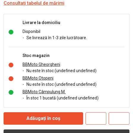
Consultați tabelul de mărimi
Livrare la domiciliu
Disponibil
-
Se livrează în 1-3 zile lucrătoare.
Stoc magazin
BBMoto Gheorgheni
-
Nu este în stoc (undefined undefined)
BBMoto Otopeni
-
Nu este în stoc (undefined undefined)
BBMoto Câmpulung M.
-
În stoc 1 bucată (undefined undefined)
Adăugați în coș