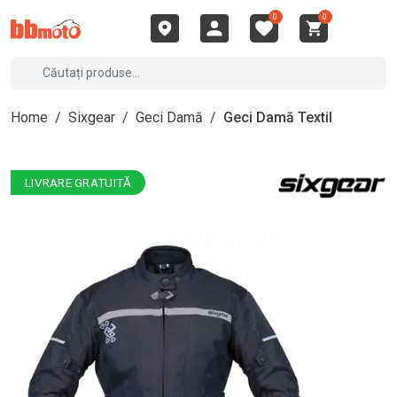
0
0
Home
/
Sixgear
/
Geci Damă
/
Geci Damă Textil
LIVRARE GRATUITĂ